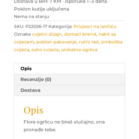
Dostava u BiH: 7 KM · Isporuka 1–3 dana ·
Poklon kutija uključena
Nema na stanju
SKU:
P22026-17
Kategorija:
Privjesci na lančiću
Oznake
cvjetni dizajn
,
domaći brend
,
nakit sa
cvijećem
,
poklon pakovanje
,
ručni rad
,
simbolika
cvijeća
,
suho cvijeće
,
unikatna ogrlica
Opis
Recenzije (0)
Dostava
Opis
Flora ogrlicu ne biraš slučajno, ona
pronađe tebe.