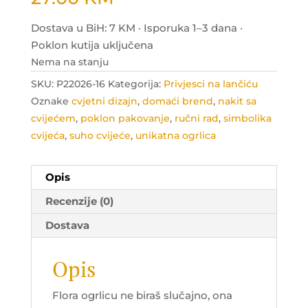
Dostava u BiH: 7 KM · Isporuka 1–3 dana ·
Poklon kutija uključena
Nema na stanju
SKU:
P22026-16
Kategorija:
Privjesci na lančiću
Oznake
cvjetni dizajn
,
domaći brend
,
nakit sa
cvijećem
,
poklon pakovanje
,
ručni rad
,
simbolika
cvijeća
,
suho cvijeće
,
unikatna ogrlica
Opis
Recenzije (0)
Dostava
Opis
Flora ogrlicu ne biraš slučajno, ona