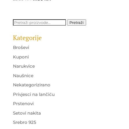
price
price
was:
is:
25.00 KM.
17.00 KM.
Pretraži:
Pretraži
Kategorije
Broševi
Kuponi
Narukvice
Naušnice
Nekategorizirano
Privjesci na lančiću
Prstenovi
Setovi nakita
Srebro 925