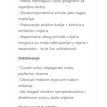
• Metal: nehrđajući čelik (pogodno za
osjetljivu kožu)
• Dvokomponentna smola: jako lagan
materijal
• Pakovanje: poklon kutija + kartica o
simbolici cvijeća
• Napomena: zbog prirode cvijeća
moguća su mala odstupanja u nijansi i
rasporedu – to je čar unikatnosti
Održavanje
• Čuvati suho; izbjegavati vodu,
parfeme i kreme
• Obrisati mekom krpicom nakon
nošenja
• Ne izlagati visokim temperaturama i
direktnom suncu duže vrijeme