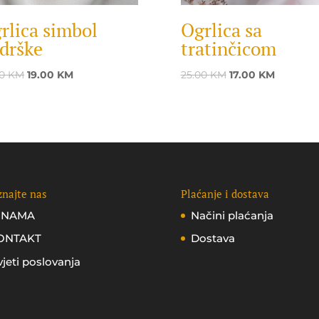
rlica simbol
Ogrlica sa
drške
tratinčicom
Original
Current
Original
Current
00
KM
19.00
KM
25.00
KM
17.00
KM
price
price
price
price
was:
is:
was:
is:
25.00 KM.
19.00 KM.
25.00 KM.
17.00 KM.
najte nas
Plaćanje i dostava
 NAMA
Načini plaćanja
ONTAKT
Dostava
jeti poslovanja