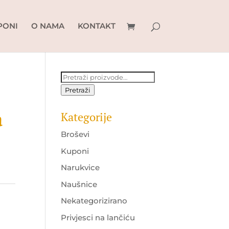
PONI
O NAMA
KONTAKT
Pretraži:
Pretraži
a
Kategorije
Broševi
Kuponi
Narukvice
Naušnice
Nekategorizirano
Privjesci na lančiću