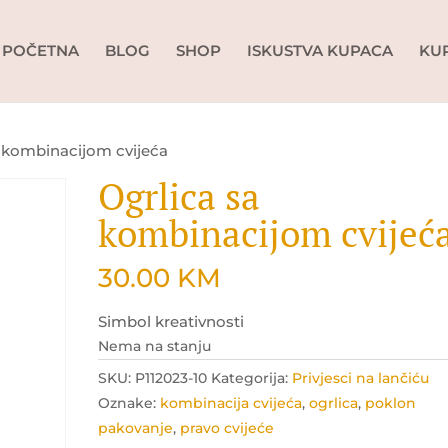
POČETNA
BLOG
SHOP
ISKUSTVA KUPACA
KU
a kombinacijom cvijeća
Ogrlica sa
kombinacijom cvijeć
30.00
KM
Simbol kreativnosti
Nema na stanju
SKU:
P112023-10
Kategorija:
Privjesci na lančiću
Oznake:
kombinacija cvijeća
,
ogrlica
,
poklon
pakovanje
,
pravo cvijeće