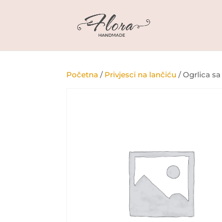
Početna
/
Privjesci na lančiću
/ Ogrlica s