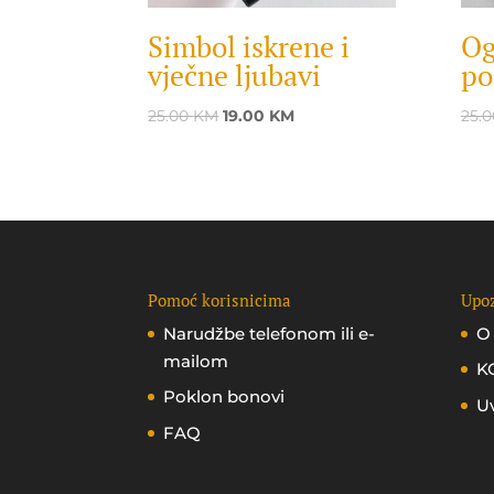
Simbol iskrene i
Og
vječne ljubavi
po
Original
Current
25.00
KM
19.00
KM
25.
price
price
was:
is:
25.00 KM.
19.00 KM.
Pomoć korisnicima
Upoz
Narudžbe telefonom ili e-
O
mailom
K
Poklon bonovi
Uv
FAQ