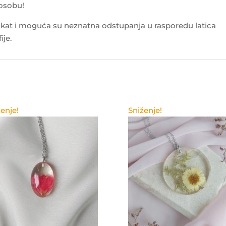
 osobu!
kat i moguća su neznatna odstupanja u rasporedu latica
ije.
enje!
Sniženje!