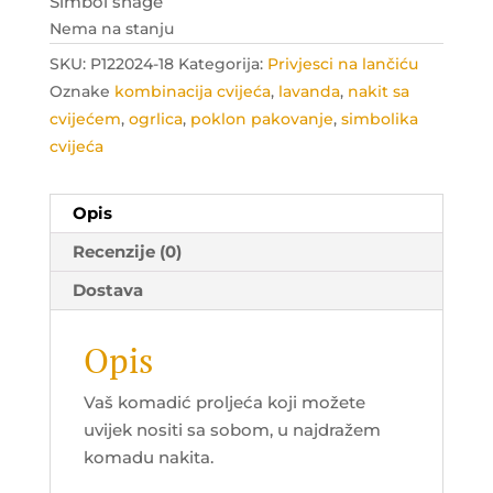
was:
is:
Simbol snage
25.00 KM.
19.00 KM.
Nema na stanju
SKU:
P122024-18
Kategorija:
Privjesci na lančiću
Oznake
kombinacija cvijeća
,
lavanda
,
nakit sa
cvijećem
,
ogrlica
,
poklon pakovanje
,
simbolika
cvijeća
Opis
Recenzije (0)
Dostava
Opis
Vaš komadić proljeća koji možete
uvijek nositi sa sobom, u najdražem
komadu nakita.