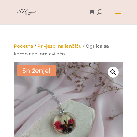
Početna
/
Privjesci na lančiću
/ Ogrlica sa
kombinacijom cvijeća
Sniženje!