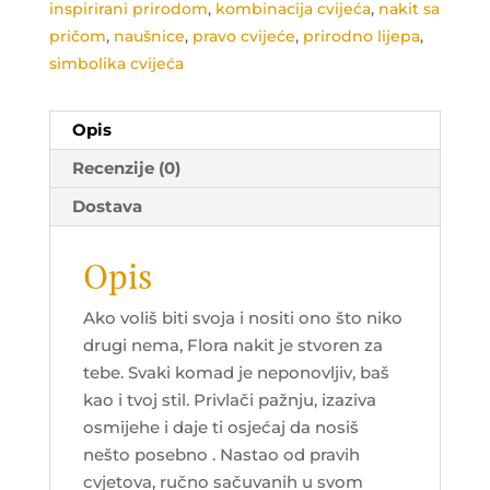
inspirirani prirodom
,
kombinacija cvijeća
,
nakit sa
pričom
,
naušnice
,
pravo cvijeće
,
prirodno lijepa
,
simbolika cvijeća
Opis
Recenzije (0)
Dostava
Opis
Ako voliš biti svoja i nositi ono što niko
drugi nema, Flora nakit je stvoren za
tebe. Svaki komad je neponovljiv, baš
kao i tvoj stil. Privlači pažnju, izaziva
osmijehe i daje ti osjećaj da nosiš
nešto posebno . Nastao od pravih
cvjetova, ručno sačuvanih u svom