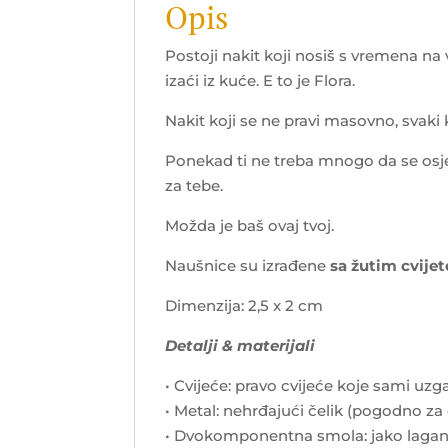
Opis
Postoji nakit koji nosiš s vremena na 
izaći iz kuće. E to je Flora.
Nakit koji se ne pravi masovno, svaki
Ponekad ti ne treba mnogo da se osje
za tebe.
Možda je baš ovaj tvoj.
Naušnice su izrađene
sa žutim cvijet
Dimenzija: 2,5 x 2 cm
Detalji & materijali
• Cvijeće: pravo cvijeće koje sami u
• Metal: nehrđajući čelik (pogodno za 
• Dvokomponentna smola: jako lagan 