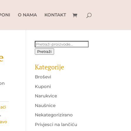
PONI
O NAMA
KONTAKT
Pretraži:
Pretraži
e
Kategorije
Broševi
lon
Kuponi
Narukvice
Naušnice
aći
m
,
Nekategorizirano
ravo
Privjesci na lančiću