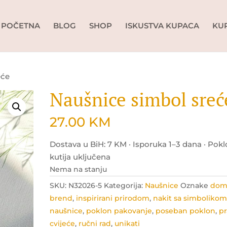
POČETNA
BLOG
SHOP
ISKUSTVA KUPACA
KU
eće
Naušnice simbol sreć
27.00
KM
Dostava u BiH: 7 KM · Isporuka 1–3 dana · Pok
kutija uključena
Nema na stanju
SKU:
N32026-5
Kategorija:
Naušnice
Oznake
dom
brend
,
inspirirani prirodom
,
nakit sa simboliko
naušnice
,
poklon pakovanje
,
poseban poklon
,
p
cvijeće
,
ručni rad
,
unikati