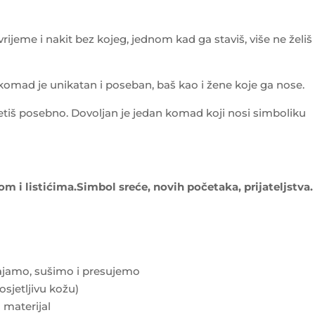
vrijeme i nakit bez kojeg, jednom kad ga staviš, više ne želiš
 komad je unikatan i poseban, baš kao i žene koje ga nose.
tiš posebno. Dovoljan je jedan komad koji nosi simboliku
om i listićima.Simbol sreće, novih početaka, prijateljstva.
zgajamo, sušimo i presujemo
osjetljivu kožu)
materijal