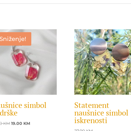
Sniženje!
ušnice simbol
Statement
drške
naušnice simbol
iskrenosti
Original
Current
00
KM
19.00
KM
price
price