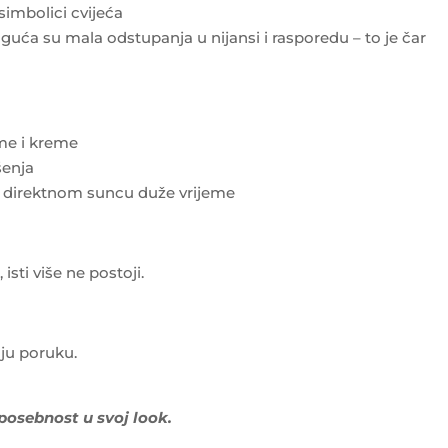
 simbolici cvijeća
uća su mala odstupanja u nijansi i rasporedu – to je čar
eme i kreme
šenja
i direktnom suncu duže vrijeme
sti više ne postoji.
ju poruku.
 posebnost u svoj look.