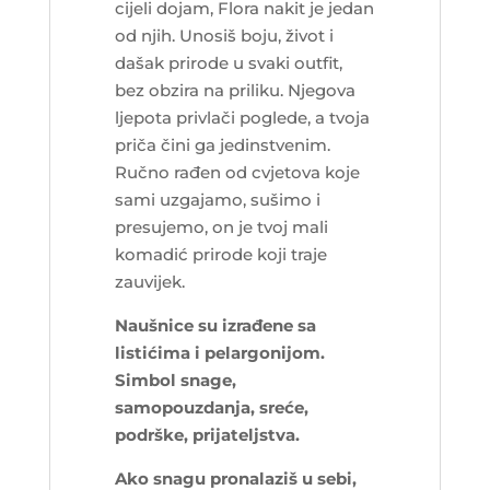
cijeli dojam, Flora nakit je jedan
od njih. Unosiš boju, život i
dašak prirode u svaki outfit,
bez obzira na priliku. Njegova
ljepota privlači poglede, a tvoja
priča čini ga jedinstvenim.
Ručno rađen od cvjetova koje
sami uzgajamo, sušimo i
presujemo, on je tvoj mali
komadić prirode koji traje
zauvijek.
Naušnice su izrađene sa
listićima i pelargonijom.
Simbol snage,
samopouzdanja, sreće,
podrške, prijateljstva.
Ako snagu pronalaziš u sebi,