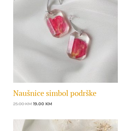
Naušnice simbol podrške
Original
Current
25.00
KM
19.00
KM
price
price
was:
is:
25.00 KM.
19.00 KM.