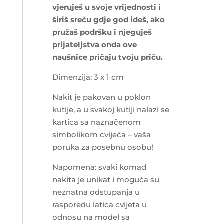
vjeruješ u svoje vrijednosti i
širiš sreću gdje god ideš, ako
pružaš podršku i njeguješ
prijateljstva onda ove
naušnice pričaju tvoju priču.
Dimenzija: 3 x 1 cm
Nakit je pakovan u poklon
kutije, a u svakoj kutiji nalazi se
kartica sa naznačenom
simbolikom cvijeća – vaša
poruka za posebnu osobu!
Napomena: svaki komad
nakita je unikat i moguća su
neznatna odstupanja u
rasporedu latica cvijeta u
odnosu na model sa