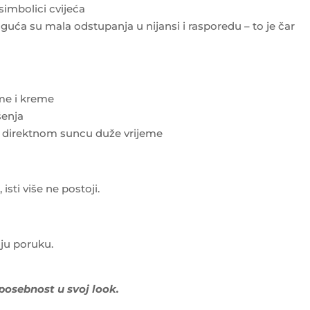
 simbolici cvijeća
uća su mala odstupanja u nijansi i rasporedu – to je čar
eme i kreme
šenja
i direktnom suncu duže vrijeme
sti više ne postoji.
ju poruku.
 posebnost u svoj look.