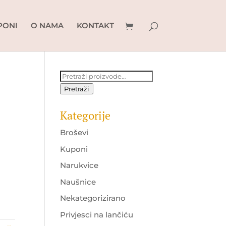
PONI
O NAMA
KONTAKT
Pretraži:
Pretraži
Kategorije
Broševi
Kuponi
Narukvice
Naušnice
Nekategorizirano
Privjesci na lančiću