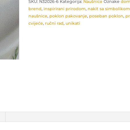
SKU:
N32026-6
Kategorija:
Naušnice
Oznake
dom
brend
,
inspirirani prirodom
,
nakit sa simboliko
naušnice
,
poklon pakovanje
,
poseban poklon
,
p
cvijeće
,
ručni rad
,
unikati