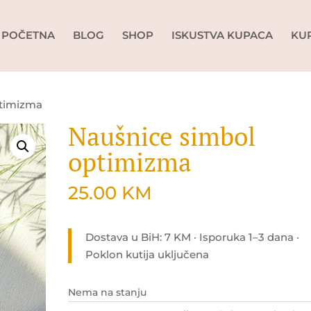
POČETNA
BLOG
SHOP
ISKUSTVA KUPACA
KU
ptimizma
Naušnice simbol
optimizma
25.00
KM
Dostava u BiH: 7 KM · Isporuka 1–3 dana ·
Poklon kutija uključena
Nema na stanju