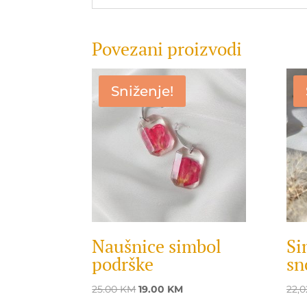
Povezani proizvodi
Sniženje!
Naušnice simbol
Si
podrške
sn
Original
Current
25.00
KM
19.00
KM
22,
price
price