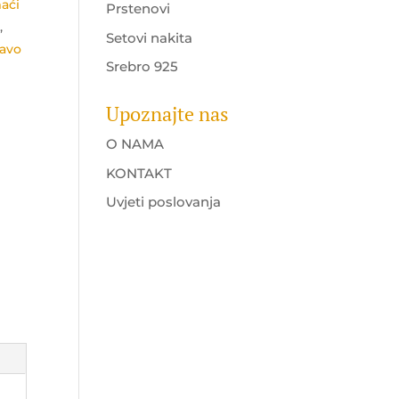
aći
Prstenovi
m
,
Setovi nakita
ravo
Srebro 925
Upoznajte nas
O NAMA
KONTAKT
Uvjeti poslovanja