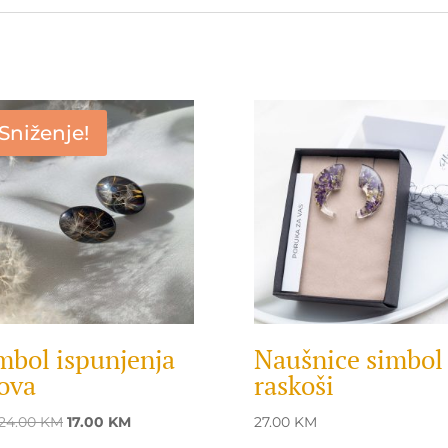
Sniženje!
mbol ispunjenja
Naušnice simbol
ova
raskoši
Original
Current
024.00
KM
17.00
KM
27.00
KM
price
price