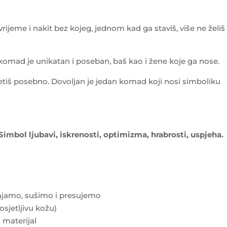
vrijeme i nakit bez kojeg, jednom kad ga staviš, više ne želiš
 komad je unikatan i poseban, baš kao i žene koje ga nose.
tiš posebno. Dovoljan je jedan komad koji nosi simboliku
imbol ljubavi, iskrenosti, optimizma, hrabrosti, uspjeha.
zgajamo, sušimo i presujemo
osjetljivu kožu)
materijal