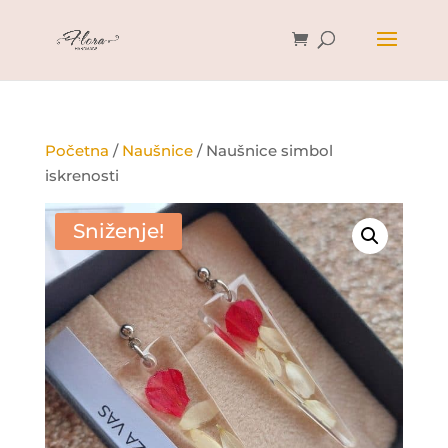
Početna
/
Naušnice
/ Naušnice simbol
iskrenosti
Sniženje!