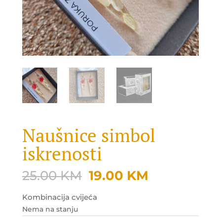
Naušnice simbol
iskrenosti
Original
Current
25.00
KM
19.00
KM
price
price
was:
is:
Kombinacija cvijeća
25.00 KM.
19.00 KM.
Nema na stanju