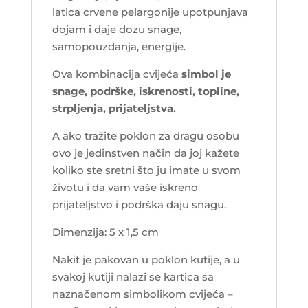
latica crvene pelargonije upotpunjava
dojam i daje dozu snage,
samopouzdanja, energije.
Ova kombinacija cvijeća
simbol je
snage, podrške, iskrenosti, topline,
strpljenja, prijateljstva.
A ako tražite poklon za dragu osobu
ovo je jedinstven način da joj kažete
koliko ste sretni što ju imate u svom
životu i da vam vaše iskreno
prijateljstvo i podrška daju snagu.
Dimenzija: 5 x 1,5 cm
Nakit je pakovan u poklon kutije, a u
svakoj kutiji nalazi se kartica sa
naznačenom simbolikom cvijeća –