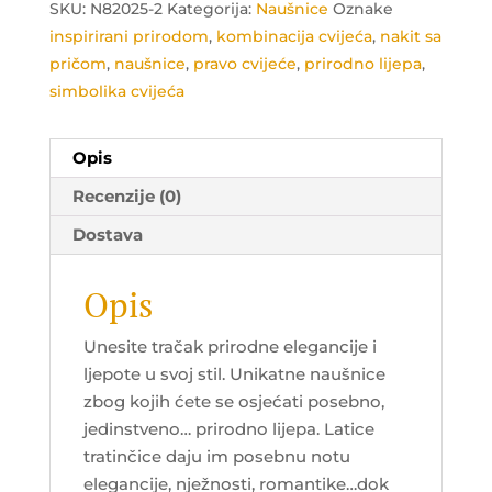
SKU:
N82025-2
Kategorija:
Naušnice
Oznake
inspirirani prirodom
,
kombinacija cvijeća
,
nakit sa
pričom
,
naušnice
,
pravo cvijeće
,
prirodno lijepa
,
simbolika cvijeća
Opis
Recenzije (0)
Dostava
Opis
Unesite tračak prirodne elegancije i
ljepote u svoj stil. Unikatne naušnice
zbog kojih ćete se osjećati posebno,
jedinstveno… prirodno lijepa. Latice
tratinčice daju im posebnu notu
elegancije, nježnosti, romantike…dok