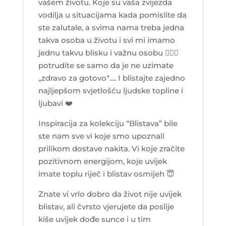
vašem životu. Koje su vaša zvijezda
vodilja u situacijama kada pomislite da
ste zalutale, a svima nama treba jedna
takva osoba u životu i svi mi imamo
jednu takvu blisku i važnu osobu 👩‍❤️‍👩
potrudite se samo da je ne uzimate
„zdravo za gotovo“…. I blistajte zajedno
najljepšom svjetlošću ljudske topline i
ljubavi
❤️
Inspiracija za kolekciju “Blistava” bile
ste nam sve vi koje smo upoznali
prilikom dostave nakita. Vi koje zračite
pozitivnom energijom, koje uvijek
imate toplu riječ i blistav osmijeh
😇
Znate vi vrlo dobro da život nije uvijek
blistav, ali čvrsto vjerujete da poslije
kiše uvijek dođe sunce i u tim