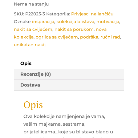
Nema na stanju
SKU:
P22025-3
Kategorija:
Privjesci na lančiću
Oznake
inspiracija
,
kolekcija blistava
,
motivacija
,
nakit sa cvijećem
,
nakit sa porukom
,
nova
kolekcija
,
ogrlica sa cvijećem
,
podrška
,
ručni rad
,
unikatan nakit
Opis
Recenzije (0)
Dostava
Opis
Ova kolekcije namijenjena je vama,
vašim majkama, sestrama,
prijateljicama…koje su blistavo blago u