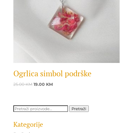
Ogrlica simbol podrške
Original
Current
25.00
KM
19.00
KM
price
price
was:
is:
25.00 KM.
19.00 KM.
Pretraži:
Pretraži
Kategorije