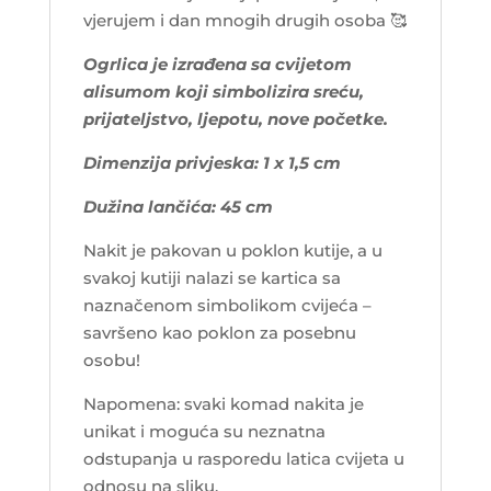
vjerujem i dan mnogih drugih osoba
🥰
Ogrlica je izrađena sa cvijetom
alisumom koji simbolizira sreću,
prijateljstvo, ljepotu, nove početke.
Dimenzija privjeska: 1 x 1,5 cm
Dužina lančića: 45 cm
Nakit je pakovan u poklon kutije, a u
svakoj kutiji nalazi se kartica sa
naznačenom simbolikom cvijeća –
savršeno kao poklon za posebnu
osobu!
Napomena: svaki komad nakita je
unikat i moguća su neznatna
odstupanja u rasporedu latica cvijeta u
odnosu na sliku.