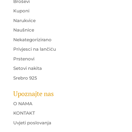
Broševi
Kuponi
Narukvice
Naušnice
Nekategorizirano
Privjesci na lančiću
Prstenovi
Setovi nakita
Srebro 925
Upoznajte nas
O NAMA
KONTAKT
Uvjeti poslovanja