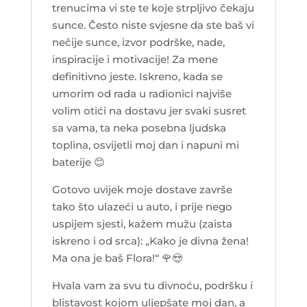
trenucima vi ste te koje strpljivo čekaju
sunce. Često niste svjesne da ste baš vi
nečije sunce, izvor podrške, nade,
inspiracije i motivacije! Za mene
definitivno jeste. Iskreno, kada se
umorim od rada u radionici najviše
volim otići na dostavu jer svaki susret
sa vama, ta neka posebna ljudska
toplina, osvijetli moj dan i napuni mi
baterije 😊
Gotovo uvijek moje dostave završe
tako što ulazeći u auto, i prije nego
uspijem sjesti, kažem mužu (zaista
iskreno i od srca): „Kako je divna žena!
Ma ona je baš Flora!“
🌹😍
Hvala vam za svu tu divnoću, podršku i
blistavost kojom uljepšate moj dan, a