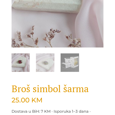
Broš simbol šarma
25.00
KM
Dostava u BiH: 7 KM · Isporuka 1–3 dana ·