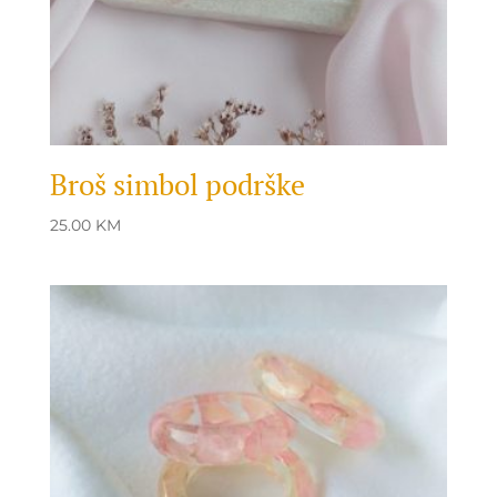
Broš simbol podrške
25.00
KM