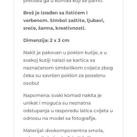
pretvara ga u komad koji se pamti.
Broš je izrađen sa listićem i
verbenom. SImbol zaštite, ljubavi,
sreće, šarma, kreativnosti.
Dimenzija: 2 x 3 cm
Nakit je pakovan u poklon kutije, a u
svakoj kutiji nalazi se kartica sa
naznačenom simbolikom cvijeća zbog
čeka su savršen poklon za posebnu
osobu!
Napomena: svaki komad nakita je
unikat i moguća su neznatna
odstupanja u rasporedu latica cvijeta u
odnosu na model sa fotografije.
Materijal: dvokomponentna smola,