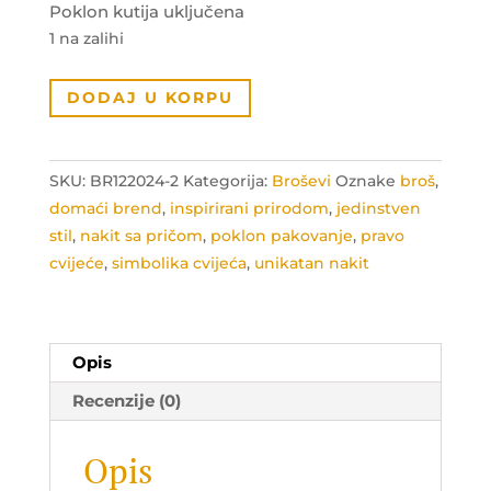
Poklon kutija uključena
1 na zalihi
Broš
DODAJ U KORPU
simbol
šarma
količina
SKU:
BR122024-2
Kategorija:
Broševi
Oznake
broš
,
domaći brend
,
inspirirani prirodom
,
jedinstven
stil
,
nakit sa pričom
,
poklon pakovanje
,
pravo
cvijeće
,
simbolika cvijeća
,
unikatan nakit
Opis
Recenzije (0)
Opis