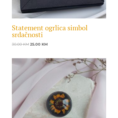
Statement ogrlica simbol
srdačnosti
Original
Current
30.00
KM
25.00
KM
price
price
was:
is:
30.00 KM.
25.00 KM.