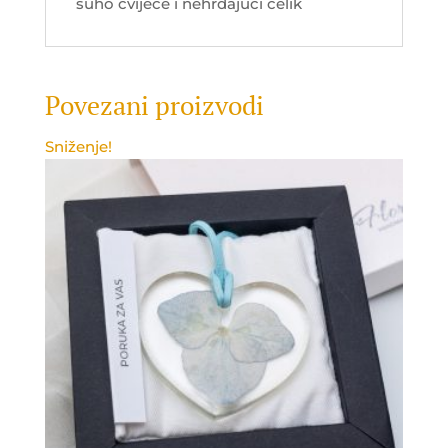
suho cvijeće i nehrđajući čelik
Povezani proizvodi
Sniženje!