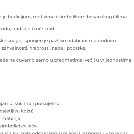
na je tradicijom, motivima i simbolikom bosanskog ćilima.
du, tradiciju i ručni rad.
ke snage, ispunjen je pažljivo odabranim prirodnim
zahvalnosti, hrabrosti, nade i podrške.
jeđe ne čuvamo samo u predmetima, već i u vrijednostima
zgajamo, sušimo i presujemo
osjetljivu kožu)
materijal
 simbolici cvijeća
uća su mala odstupanja u nijansi i rasporedu – to je čar