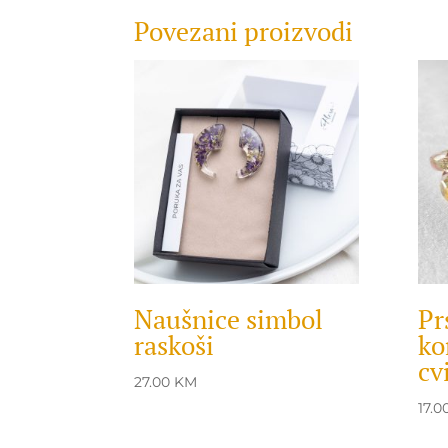
Povezani proizvodi
Naušnice simbol
Pr
raskoši
ko
cv
27.00
KM
17.0