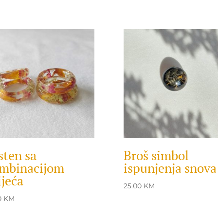
sten sa
Broš simbol
mbinacijom
ispunjenja snova
ijeća
25.00
KM
0
KM