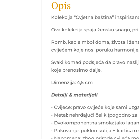
Opis
Kolekcija “Cvjetna baština” inspirisa
Ova kolekcija spaja žensku snagu, priro
Romb, kao simbol doma, života i žens
cvijećem koje nosi poruku harmonije, 
Svaki komad podsjeća da pravo nasli
koje prenosimo dalje.
Dimenzija: 4,5 cm
Detalji & materijali
• Cvijeće: pravo cvijeće koje sami u
• Metal: nehrđajući čelik (pogodno za 
• Dvokomponentna smola: jako lagan 
• Pakovanje: poklon kutija + kartica o
• Napomena: zbog prirode cvijeća mog