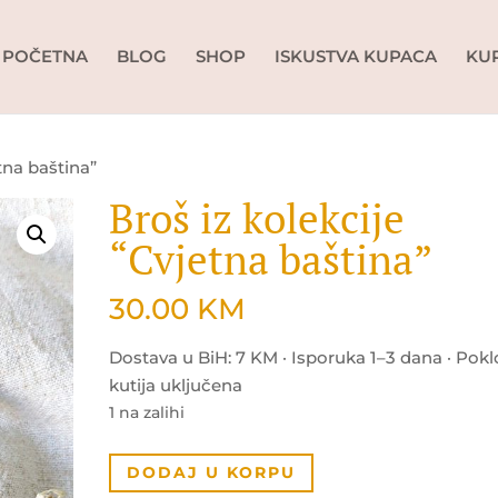
POČETNA
BLOG
SHOP
ISKUSTVA KUPACA
KU
etna baština”
Broš iz kolekcije
“Cvjetna baština”
30.00
KM
Dostava u BiH: 7 KM · Isporuka 1–3 dana · Pok
kutija uključena
1 na zalihi
Broš
DODAJ U KORPU
iz