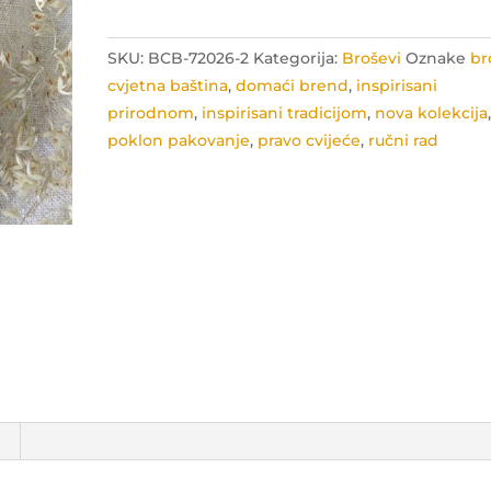
kolekcije
"Cvjetna
SKU:
BCB-72026-2
Kategorija:
Broševi
Oznake
br
baština"
cvjetna baština
,
domaći brend
,
inspirisani
količina
prirodnom
,
inspirisani tradicijom
,
nova kolekcija
poklon pakovanje
,
pravo cvijeće
,
ručni rad