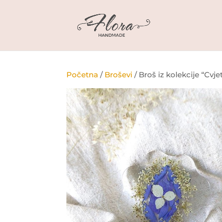
Početna
/
Broševi
/ Broš iz kolekcije “Cvj