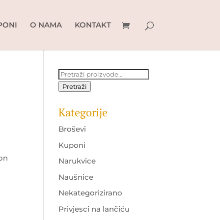
PONI
O NAMA
KONTAKT
Pretraži:
Pretraži
Kategorije
Broševi
Kuponi
lon
Narukvice
Naušnice
Nekategorizirano
Privjesci na lančiću