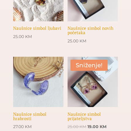
Naušnice simbol ljubavi
Naušnice simbol novih
početaka
25.00
KM
25.00
KM
Sniženje!
Naušnice simbol
Naušnice simbol
hrabrosti
prijateljstva
Original
Current
27.00
KM
25.00
KM
19.00
KM