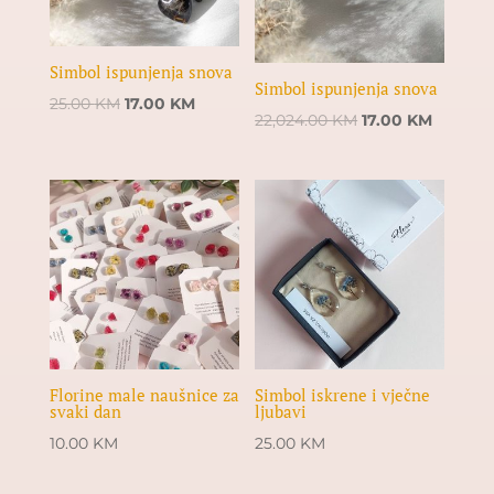
Simbol ispunjenja snova
Simbol ispunjenja snova
Original
Current
25.00
KM
17.00
KM
Original
Current
22,024.00
KM
17.00
KM
price
price
price
price
was:
is:
was:
is:
25.00 KM.
17.00 KM.
22,024.00 KM.
17.00 KM
Florine male naušnice za
Simbol iskrene i vječne
svaki dan
ljubavi
10.00
KM
25.00
KM