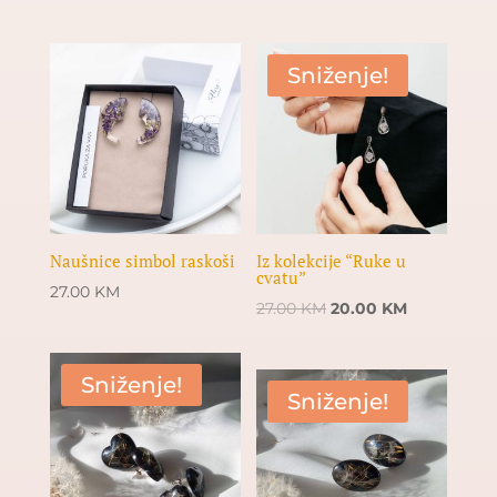
price
price
was:
is:
25.00 KM.
19.00 KM.
Sniženje!
Naušnice simbol raskoši
Iz kolekcije “Ruke u
cvatu”
27.00
KM
Original
Current
27.00
KM
20.00
KM
price
price
was:
is:
Sniženje!
27.00 KM.
20.00 KM.
Sniženje!