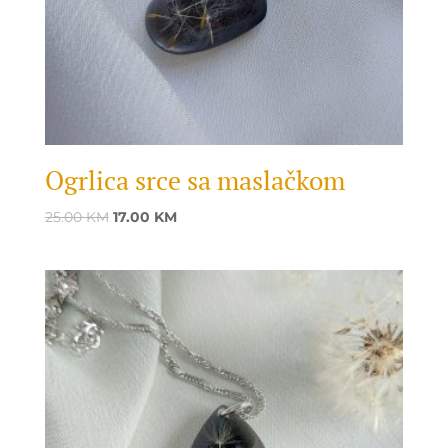
Ogrlica srce sa maslačkom
Original
Current
25.00
KM
17.00
KM
price
price
was:
is:
25.00 KM.
17.00 KM.