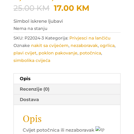
Original
Current
25.00
KM
17.00
KM
price
price
was:
is:
Simbol iskrene ljubavi
25.00 KM.
17.00 KM.
Nema na stanju
SKU:
P22024-3
Kategorija:
Privjesci na lančiću
Oznake
nakit sa cvijećem
,
nezaboravak
,
ogrlica
,
plavi cvijet
,
poklon pakovanje
,
potočnica
,
simbolika cvijeća
Opis
Recenzije (0)
Dostava
Opis
Cvijet potočnica ili nezaboravak