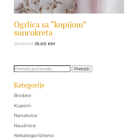
Ogrlica sa “kopijom”
suncokreta
Original
Current
25.00
KM
19.00
KM
price
price
was:
is:
25.00 KM.
19.00 KM.
Pretraži:
Pretraži
Kategorije
Broševi
Kuponi
Narukvice
Naušnice
Nekategorizirano