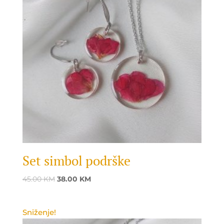
Set simbol podrške
Original
Current
45.00
KM
38.00
KM
price
price
was:
is:
Sniženje!
45.00 KM.
38.00 KM.