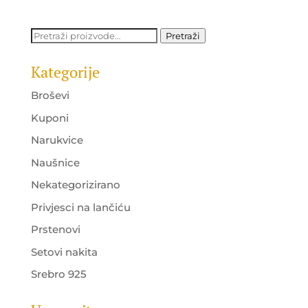
was:
is:
45.00 KM.
38.00 KM.
Pretraži:
Pretraži
Kategorije
Broševi
Kuponi
Narukvice
Naušnice
Nekategorizirano
Privjesci na lančiću
Prstenovi
Setovi nakita
Srebro 925