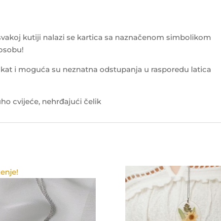
 svakoj kutiji nalazi se kartica sa naznačenom simbolikom
 osobu!
kat i moguća su neznatna odstupanja u rasporedu latica
o cvijeće, nehrđajući čelik
enje!