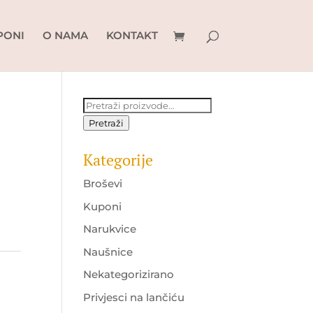
PONI
O NAMA
KONTAKT
Pretraži:
Pretraži
Kategorije
Broševi
Kuponi
Narukvice
Naušnice
Nekategorizirano
Privjesci na lančiću