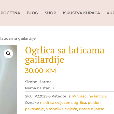
POČETNA
BLOG
SHOP
ISKUSTVA KUPACA
KU
 laticama gailardije
Ogrlica sa laticama
gailardije
30.00
KM
Simbol šarma
Nema na stanju
SKU:
P22025-5
Kategorija:
Privjesci na lančiću
Oznake
nakit sa cvijećem
,
ogrlica
,
poklon
pakovanje
,
simbolika cvijeća
,
zlatne nijanse