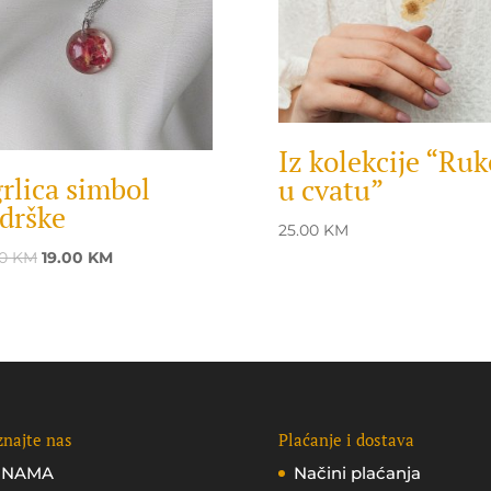
Iz kolekcije “Ruk
rlica simbol
u cvatu”
drške
25.00
KM
Original
Current
00
KM
19.00
KM
price
price
was:
is:
25.00 KM.
19.00 KM.
najte nas
Plaćanje i dostava
 NAMA
Načini plaćanja