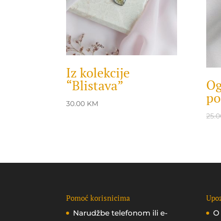
Iz kolekcije
Og
“Blistava”
po
30.00
KM
25.
Pomoć korisnicima
Upoz
Narudžbe telefonom ili e-
O