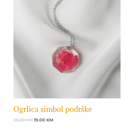
Ogrlica simbol podrške
Original
Current
25.00
KM
19.00
KM
price
price
was:
is: