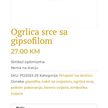
Ogrlica srce sa
gipsofilom
27.00
KM
Simbol optimizma
Nema na stanju
SKU:
P122023-29
Kategorija:
Privjesci na lančiću
Oznake
gipsofila
,
nakit sa cvijećem
,
ogrlica srce
,
poklon pakovanje
,
šareno cvijeće
,
simbolika
cvijeća