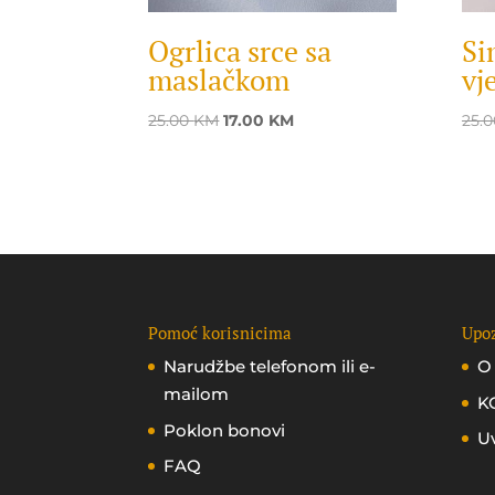
Ogrlica srce sa
Si
maslačkom
vj
Original
Current
25.00
KM
17.00
KM
25.
price
price
was:
is:
25.00 KM.
17.00 KM.
Pomoć korisnicima
Upoz
Narudžbe telefonom ili e-
O
mailom
K
Poklon bonovi
Uv
FAQ