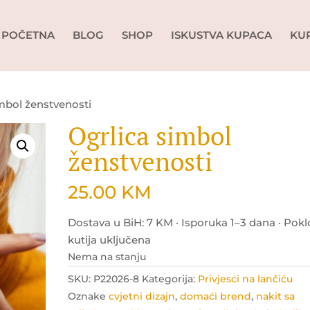
POČETNA
BLOG
SHOP
ISKUSTVA KUPACA
KU
imbol ženstvenosti
Ogrlica simbol
ženstvenosti
25.00
KM
Dostava u BiH: 7 KM · Isporuka 1–3 dana · Pok
kutija uključena
Nema na stanju
SKU:
P22026-8
Kategorija:
Privjesci na lančiću
Oznake
cvjetni dizajn
,
domaći brend
,
nakit sa