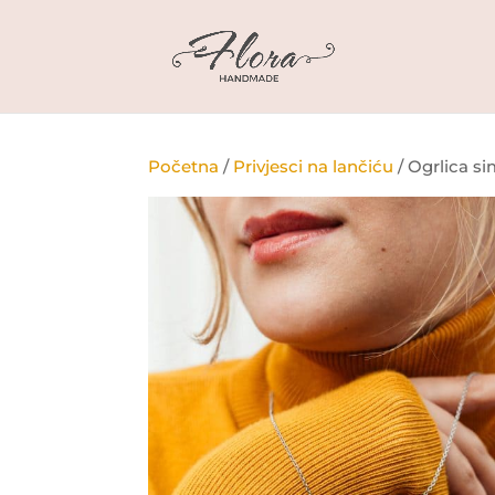
Početna
/
Privjesci na lančiću
/ Ogrlica s