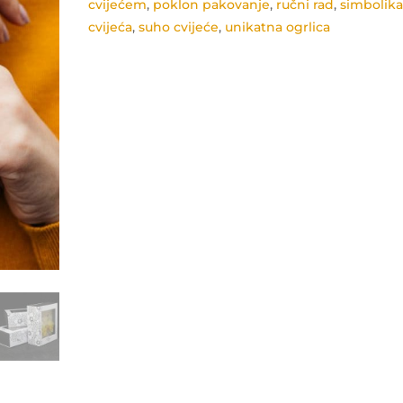
cvijećem
,
poklon pakovanje
,
ručni rad
,
simbolik
cvijeća
,
suho cvijeće
,
unikatna ogrlica