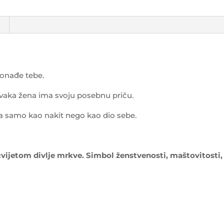
ronađe tebe.
 Svaka žena ima svoju posebnu priču.
ga samo kao nakit nego kao dio sebe.
vijetom divlje mrkve. Simbol ženstvenosti, maštovitosti,