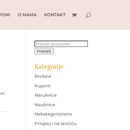
PONI
O NAMA
KONTAKT
Pretraži:
Pretraži
Kategorije
Broševi
Kuponi
lon
Narukvice
Naušnice
Nekategorizirano
Privjesci na lančiću