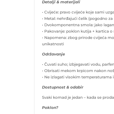
Detalji & materijali
• Cvijeće: pravo cvijeće koje sami u
• Metal: nehrđajući čelik (pogodno za 
• Dvokomponentna smola: jako lagan 
• Pakovanje: poklon kutija + kartica o
• Napomena: zbog prirode cvijeća mog
unikatnosti
Održavanje
• Čuvati suho; izbjegavati vodu, parf
• Obrisati mekom krpicom nakon no
• Ne izlagati visokim temperaturama 
Dostupnost & odabir
Svaki komad je jedan – kada se proda, i
Poklon?