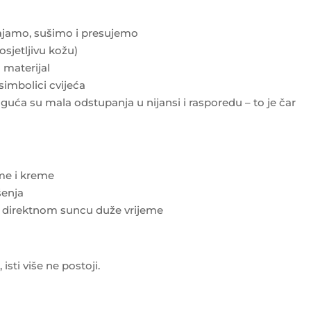
zgajamo, sušimo i presujemo
osjetljivu kožu)
materijal
 simbolici cvijeća
uća su mala odstupanja u nijansi i rasporedu – to je čar
eme i kreme
šenja
i direktnom suncu duže vrijeme
sti više ne postoji.