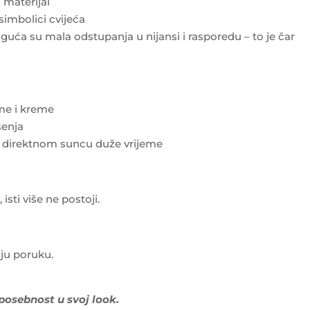
materijal
 simbolici cvijeća
uća su mala odstupanja u nijansi i rasporedu – to je čar
eme i kreme
šenja
i direktnom suncu duže vrijeme
sti više ne postoji.
ju poruku.
 posebnost u svoj look.