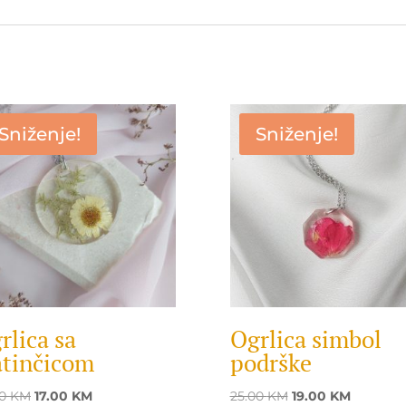
Sniženje!
Sniženje!
rlica sa
Ogrlica simbol
atinčicom
podrške
Original
Current
Original
Current
00
KM
17.00
KM
25.00
KM
19.00
KM