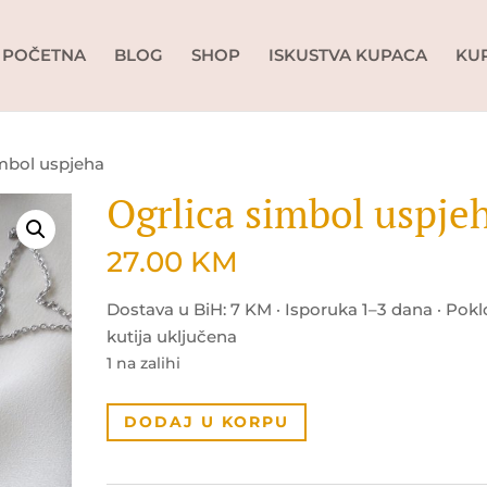
POČETNA
BLOG
SHOP
ISKUSTVA KUPACA
KU
imbol uspjeha
Ogrlica simbol uspje
27.00
KM
Dostava u BiH: 7 KM · Isporuka 1–3 dana · Pok
kutija uključena
1 na zalihi
Ogrlica
DODAJ U KORPU
simbol
uspjeha