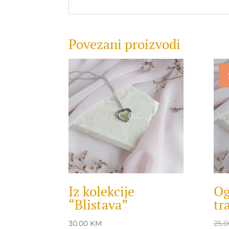
Povezani proizvodi
Iz kolekcije
Og
“Blistava”
tr
30.00
KM
25.