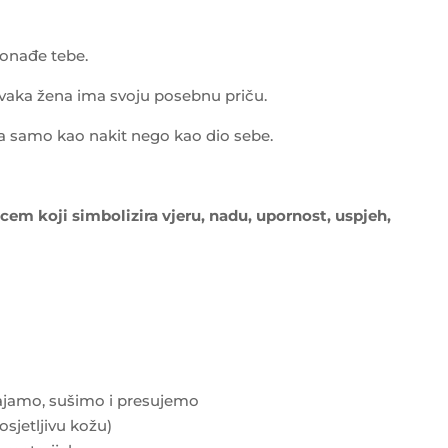
ronađe tebe.
 Svaka žena ima svoju posebnu priču.
ga samo kao nakit nego kao dio sebe.
em koji simbolizira vjeru, nadu, upornost, uspjeh,
zgajamo, sušimo i presujemo
osjetljivu kožu)