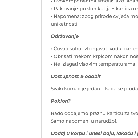
• Dvokomponentna smola: jako lagan 
• Pakovanje: poklon kutija + kartica o
• Napomena: zbog prirode cvijeća mog
unikatnosti
Održavanje
• Čuvati suho; izbjegavati vodu, parf
• Obrisati mekom krpicom nakon no
• Ne izlagati visokim temperaturama 
Dostupnost & odabir
Svaki komad je jedan – kada se proda, i
Poklon?
Rado dodajemo praznu karticu za tvo
Samo napomeni u narudžbi.
Dodaj u korpu i unesi boju, lakoću i