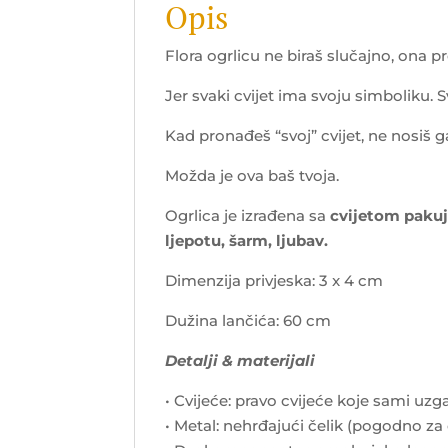
Opis
Flora ogrlicu ne biraš slučajno, ona p
Jer svaki cvijet ima svoju simboliku.
Kad pronađeš “svoj” cvijet, ne nosiš 
Možda je ova baš tvoja.
Ogrlica je izrađena sa
cvijetom pakujc
ljepotu, šarm, ljubav.
Dimenzija privjeska: 3 x 4 cm
Dužina lančića: 60 cm
Detalji & materijali
• Cvijeće: pravo cvijeće koje sami u
• Metal: nehrđajući čelik (pogodno za 