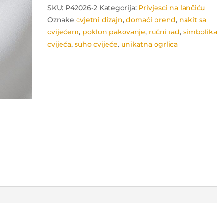
količina
SKU:
P42026-2
Kategorija:
Privjesci na lančiću
Oznake
cvjetni dizajn
,
domaći brend
,
nakit sa
cvijećem
,
poklon pakovanje
,
ručni rad
,
simbolik
cvijeća
,
suho cvijeće
,
unikatna ogrlica