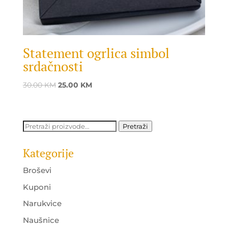
Statement ogrlica simbol
srdačnosti
Original
Current
30.00
KM
25.00
KM
price
price
was:
is:
30.00 KM.
25.00 KM.
Pretraži:
Pretraži
Kategorije
Broševi
Kuponi
Narukvice
Naušnice