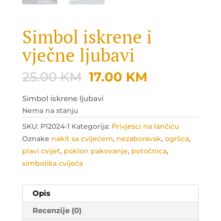
Simbol iskrene i
vječne ljubavi
Original
Current
25.00
KM
17.00
KM
price
price
was:
is:
Simbol iskrene ljubavi
25.00 KM.
17.00 KM.
Nema na stanju
SKU:
P12024-1
Kategorija:
Privjesci na lančiću
Oznake
nakit sa cvijećem
,
nezaboravak
,
ogrlica
,
plavi cvijet
,
poklon pakovanje
,
potočnica
,
simbolika cvijeća
Opis
Recenzije (0)