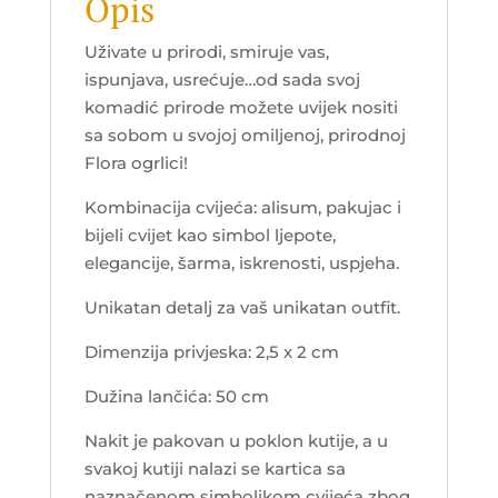
Opis
Uživate u prirodi, smiruje vas,
ispunjava, usrećuje…od sada svoj
komadić prirode možete uvijek nositi
sa sobom u svojoj omiljenoj, prirodnoj
Flora ogrlici!
Kombinacija cvijeća: alisum, pakujac i
bijeli cvijet kao simbol ljepote,
elegancije, šarma, iskrenosti, uspjeha.
Unikatan detalj za vaš unikatan outfit.
Dimenzija privjeska: 2,5 x 2 cm
Dužina lančića: 50 cm
Nakit je pakovan u poklon kutije, a u
svakoj kutiji nalazi se kartica sa
naznačenom simbolikom cvijeća zbog