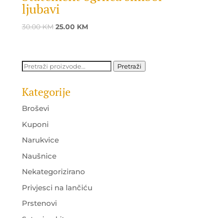
ljubavi
Original
Current
30.00
KM
25.00
KM
price
price
was:
is:
30.00 KM.
25.00 KM.
Pretraži:
Pretraži
Kategorije
Broševi
Kuponi
Narukvice
Naušnice
Nekategorizirano
Privjesci na lančiću
Prstenovi