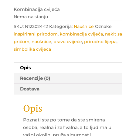
Kombinacija cvijeća
Nema na stanju
SKU:
N122024-12
Kategorija:
Naušnice
Oznake
inspirirani prirodom
,
kombinacija cvijeća
,
nakit sa
pričom
,
naušnice
,
pravo cvijeće
,
prirodno lijepa
,
simbolika cvijeća
Opis
Recenzije (0)
Dostava
Opis
Poznati ste po tome da ste smirena
osoba, realna i zahvalna, a to ljudima u
vašoj okolini pruža sigurnost i