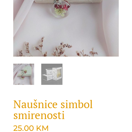
Naušnice simbol
smirenosti
25.00
KM