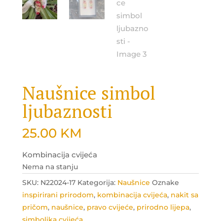
Naušnice simbol
ljubaznosti
25.00
KM
Kombinacija cvijeća
Nema na stanju
SKU:
N22024-17
Kategorija:
Naušnice
Oznake
inspirirani prirodom
,
kombinacija cvijeća
,
nakit sa
pričom
,
naušnice
,
pravo cvijeće
,
prirodno lijepa
,
simbolika cvijeća