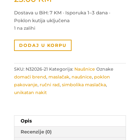
Dostava u BiH: 7 KM · Isporuka 1–3 dana ·
Poklon kutija uključena
1 na zalihi
Naušnice
DODAJ U KORPU
simbol
ispunjenja
snova
SKU:
N32026-21
Kategorija:
Naušnice
Oznake
količina
domaći brend
,
maslačak
,
naušnice
,
poklon
pakovanje
,
ručni rad
,
simbolika maslačka
,
unikatan nakit
Opis
Recenzije (0)