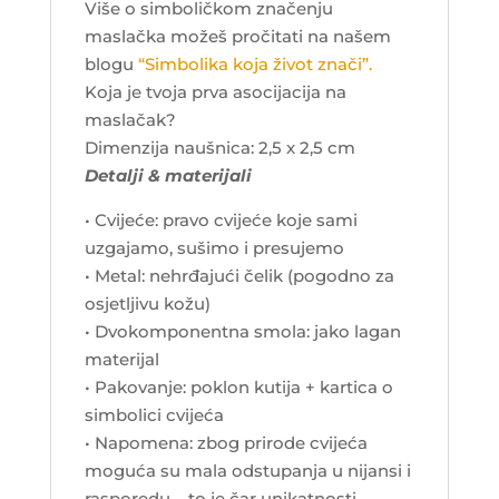
Više o simboličkom značenju
maslačka možeš pročitati na našem
blogu
“Simbolika koja život znači”.
Koja je tvoja prva asocijacija na
maslačak?
Dimenzija naušnica: 2,5 x 2,5 cm
Detalji & materijali
• Cvijeće: pravo cvijeće koje sami
uzgajamo, sušimo i presujemo
• Metal: nehrđajući čelik (pogodno za
osjetljivu kožu)
• Dvokomponentna smola: jako lagan
materijal
• Pakovanje: poklon kutija + kartica o
simbolici cvijeća
• Napomena: zbog prirode cvijeća
moguća su mala odstupanja u nijansi i
rasporedu – to je čar unikatnosti