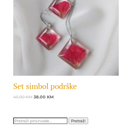
Set simbol podrške
Original
Current
45.00
KM
38.00
KM
price
price
was:
is:
45.00 KM.
38.00 KM.
Pretraži:
Pretraži