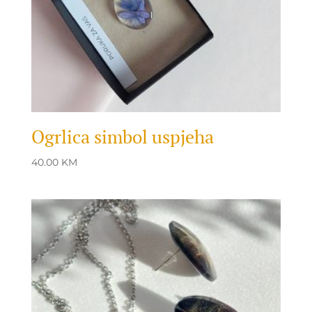
Ogrlica simbol uspjeha
40.00
KM