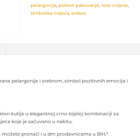
pelargonija
,
poklon pakovanje
,
rozo cvijeće
,
simbolika cvijeća
,
srebro
rane pelargonije i srebrom, simbol pozitivnih emocija i
lon kutije u elegantnoj crno-bijeloj kombinaciji sa
eća koje je sačuvano u nakitu.
m možete pronaći i u dm prodavnicama u BiH.*