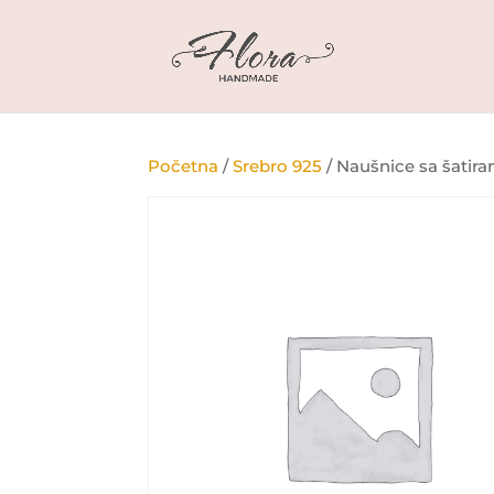
Početna
/
Srebro 925
/ Naušnice sa šatir