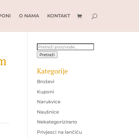
PONI
O NAMA
KONTAKT
Pretraži:
Pretraži
om
Kategorije
Broševi
Kuponi
Narukvice
Naušnice
Nekategorizirano
Privjesci na lančiću