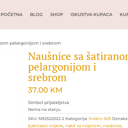
POČETNA
BLOG
SHOP
ISKUSTVA KUPACA
KU
anom pelargonijom i srebrom
Naušnice sa šatiran
pelargonijom i
srebrom
37.00
KM
Simbol prijateljstva
Nema na stanju
SKU:
N92522022-2
Kategorija:
Srebro 925
Oznake
ljubičasto cvijeće
,
nakit sa cvijećem
,
naušnice
,