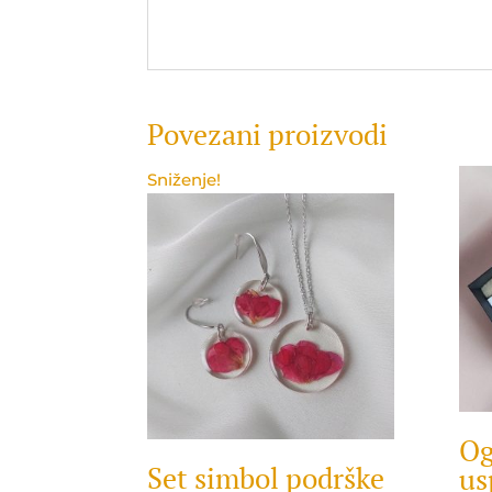
Povezani proizvodi
Sniženje!
Og
Set simbol podrške
us