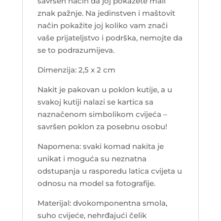
savršen način da joj pokažete mali
znak pažnje. Na jedinstven i maštovit
način pokažite joj koliko vam znači
vaše prijateljstvo i podrška, nemojte da
se to podrazumijeva.
Dimenzija: 2,5 x 2 cm
Nakit je pakovan u poklon kutije, a u
svakoj kutiji nalazi se kartica sa
naznačenom simbolikom cvijeća –
savršen poklon za posebnu osobu!
Napomena: svaki komad nakita je
unikat i moguća su neznatna
odstupanja u rasporedu latica cvijeta u
odnosu na model sa fotografije.
Materijal: dvokomponentna smola,
suho cvijeće, nehrđajući čelik