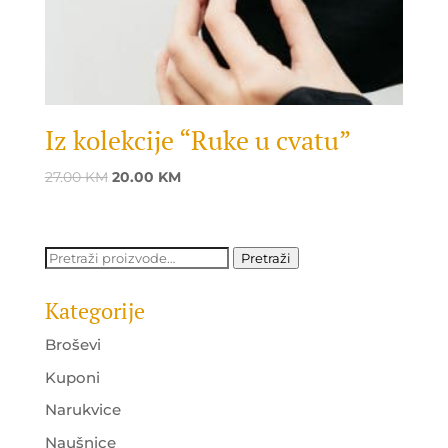
Iz kolekcije “Ruke u cvatu”
Original
Current
27.00
KM
20.00
KM
price
price
was:
is:
27.00 KM.
20.00 KM.
Pretraži:
Pretraži
Kategorije
Broševi
Kuponi
Narukvice
Naušnice