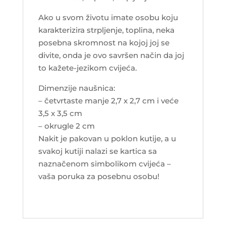
Ako u svom životu imate osobu koju
karakterizira strpljenje, toplina, neka
posebna skromnost na kojoj joj se
divite, onda je ovo savršen način da joj
to kažete-jezikom cvijeća.
Dimenzije naušnica:
– četvrtaste manje 2,7 x 2,7 cm i veće
3,5 x 3,5 cm
– okrugle 2 cm
Nakit je pakovan u poklon kutije, a u
svakoj kutiji nalazi se kartica sa
naznačenom simbolikom cvijeća –
vaša poruka za posebnu osobu!