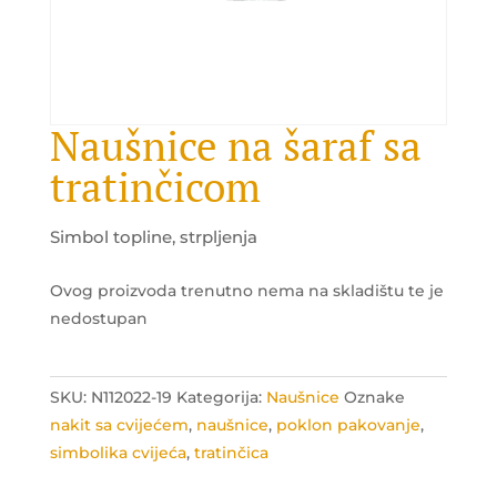
Naušnice na šaraf sa
tratinčicom
Simbol topline, strpljenja
Ovog proizvoda trenutno nema na skladištu te je
nedostupan
SKU:
N112022-19
Kategorija:
Naušnice
Oznake
nakit sa cvijećem
,
naušnice
,
poklon pakovanje
,
simbolika cvijeća
,
tratinčica