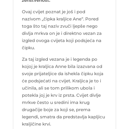
ženstvenost.
Ovaj cvijet poznat je još i pod
nazivom „čipka kraljice Ane“. Pored
toga što taj naziv zvuči ljepše nego
divlja mrkva on je i direktno vezan za
izgled ovoga cvijeta koji podsjeća na
čipku.
Za taj izgled vezana je i legenda po
kojoj je kraljica Anne bila izazvana od
svoje prijateljice da ishekla čipku koja
će podsjećati na cvijet. Kraljica je to i
učinila, ali se tom prilikom ubola i
potekla joj je krv iz prsta. Cvijet divlje
mrkve često u sredini ima krug
drugačije boje za koji se, prema
legendi, smatra da predstavlja kapljicu
kraljičine krvi.