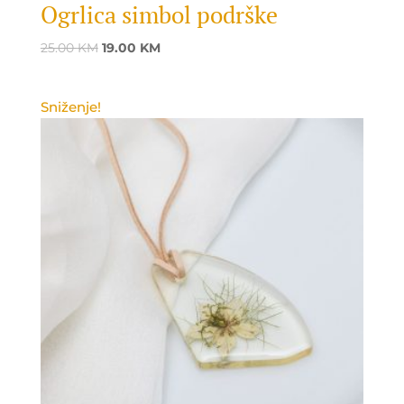
Ogrlica simbol podrške
Original
Current
25.00
KM
19.00
KM
price
price
was:
is:
Sniženje!
25.00 KM.
19.00 KM.