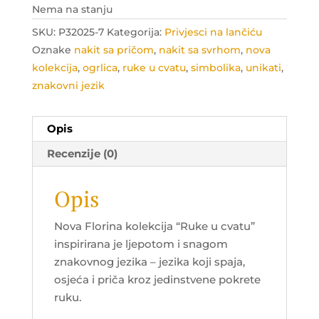
Nema na stanju
SKU:
P32025-7
Kategorija:
Privjesci na lančiću
Oznake
nakit sa pričom
,
nakit sa svrhom
,
nova
kolekcija
,
ogrlica
,
ruke u cvatu
,
simbolika
,
unikati
,
znakovni jezik
Opis
Recenzije (0)
Opis
Nova Florina kolekcija “Ruke u cvatu”
inspirirana je ljepotom i snagom
znakovnog jezika – jezika koji spaja,
osjeća i priča kroz jedinstvene pokrete
ruku.