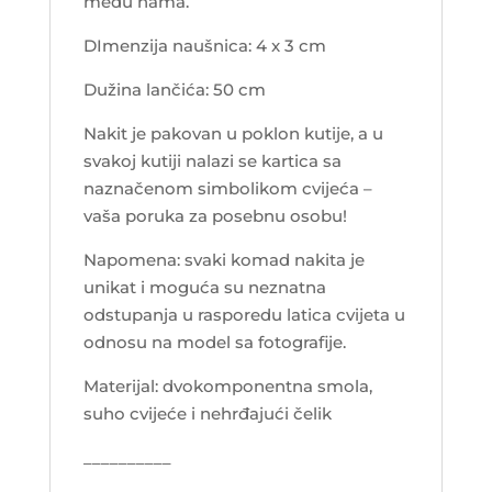
među nama.
DImenzija naušnica: 4 x 3 cm
Dužina lančića: 50 cm
Nakit je pakovan u poklon kutije, a u
svakoj kutiji nalazi se kartica sa
naznačenom simbolikom cvijeća –
vaša poruka za posebnu osobu!
Napomena: svaki komad nakita je
unikat i moguća su neznatna
odstupanja u rasporedu latica cvijeta u
odnosu na model sa fotografije.
Materijal: dvokomponentna smola,
suho cvijeće i nehrđajući čelik
__________