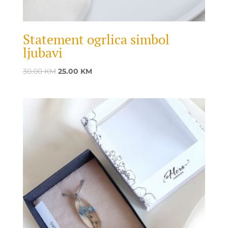
Statement ogrlica simbol
ljubavi
Original
Current
30.00
KM
25.00
KM
price
price
was:
is:
30.00 KM.
25.00 KM.