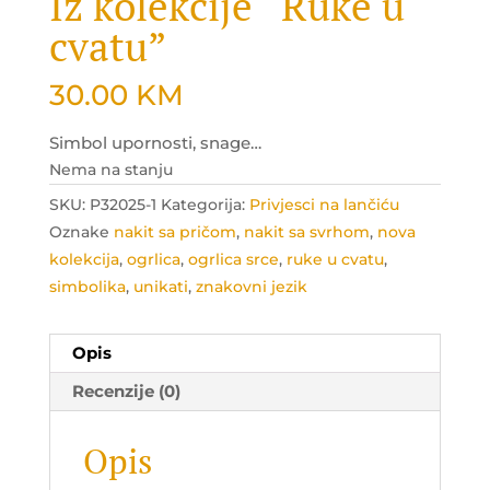
Iz kolekcije “Ruke u
cvatu”
30.00
KM
Simbol upornosti, snage…
Nema na stanju
SKU:
P32025-1
Kategorija:
Privjesci na lančiću
Oznake
nakit sa pričom
,
nakit sa svrhom
,
nova
kolekcija
,
ogrlica
,
ogrlica srce
,
ruke u cvatu
,
simbolika
,
unikati
,
znakovni jezik
Opis
Recenzije (0)
Opis