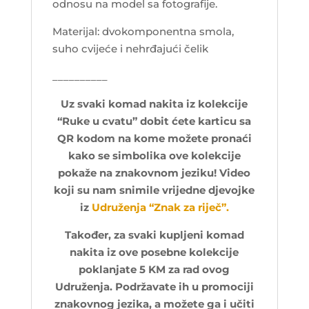
odnosu na model sa fotografije.
Materijal: dvokomponentna smola,
suho cvijeće i nehrđajući čelik
__________
Uz svaki komad nakita iz kolekcije
“Ruke u cvatu” dobit ćete karticu sa
QR kodom na kome možete pronaći
kako se simbolika ove kolekcije
pokaže na znakovnom jeziku! Video
koji su nam snimile vrijedne djevojke
iz
Udruženja “Znak za riječ”.
Također, za svaki kupljeni komad
nakita iz ove posebne kolekcije
poklanjate 5 KM za rad ovog
Udruženja. Podržavate ih u promociji
znakovnog jezika, a možete ga i učiti