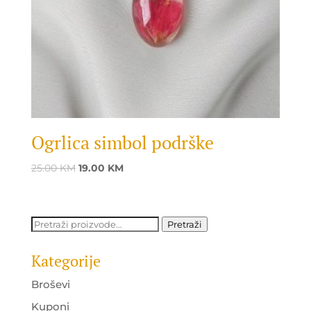
Ogrlica simbol podrške
Original
Current
25.00
KM
19.00
KM
price
price
was:
is:
25.00 KM.
19.00 KM.
Pretraži:
Pretraži
Kategorije
Broševi
Kuponi