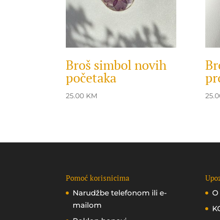
Broš simbol novih
Br
početaka
pr
25.00
KM
25.
Pomoć korisnicima
Upoz
Narudžbe telefonom ili e-
O
mailom
K