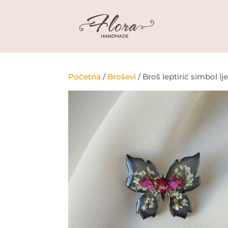
Početna
/
Broševi
/ Broš leptirić simbol lj