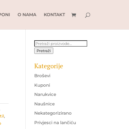
PONI
O NAMA
KONTAKT
Pretraži:
Pretraži
Kategorije
Broševi
Kuponi
Narukvice
Naušnice
,
Nekategorizirano
til
,
Privjesci na lančiću
o