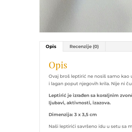
Opis
Recenzije (0)
Opis
Ovaj broš leptirić ne nosiš samo kao 
i lagan poput njegovih krila. Nije ni 
Leptirić je izrađen sa koraljnim zvo
ljubavi, aktivnosti, izazova.
Dimenzija: 3 x 3,5 cm
Naši leptirići savršeno idu u setu sa 