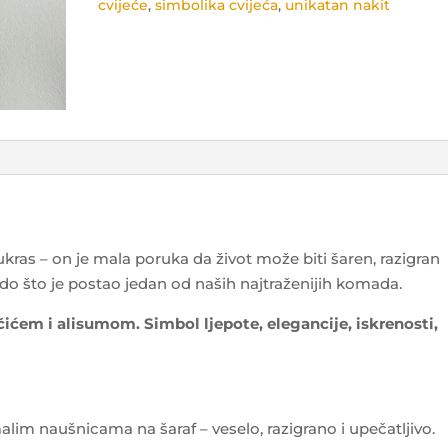
cvijeće
,
simbolika cvijeća
,
unikatan nakit
ukras – on je mala poruka da život može biti šaren, razigran
čudo što je postao jedan od naših najtraženijih komada.
nčićem i alisumom. Simbol ljepote, elegancije, iskrenosti,
malim naušnicama na šaraf – veselo, razigrano i upečatljivo.