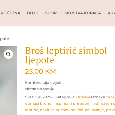
POČETNA
BLOG
SHOP
ISKUSTVA KUPACA
KU
epote
Broš leptirić simbol
ljepote
25.00
KM
kombinacija cvijeća
Nema na stanju
SKU:
BR112025-5
Kategorija:
Broševi
Oznake
broš
domaći brend
,
inspirirani prirodom
,
jedinstven s
leptirić
,
nakit sa pričom
,
poklon pakovanje
,
prav