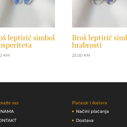
oš leptirić simbol
Broš leptirić sim
osperiteta
hrabrosti
00
KM
25.00
KM
najte nas
Plaćanje i dostava
 NAMA
Načini plaćanja
ONTAKT
Dostava