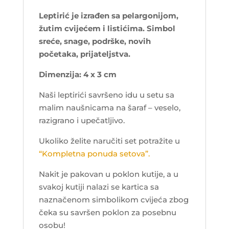
Leptirić je izrađen sa pelargonijom,
žutim cvijećem i listićima. Simbol
sreće, snage, podrške, novih
početaka, prijateljstva.
Dimenzija: 4 x 3 cm
Naši leptirići savršeno idu u setu sa
malim naušnicama na šaraf – veselo,
razigrano i upečatljivo.
Ukoliko želite naručiti set potražite u
“Kompletna ponuda setova”.
Nakit je pakovan u poklon kutije, a u
svakoj kutiji nalazi se kartica sa
naznačenom simbolikom cvijeća zbog
čeka su savršen poklon za posebnu
osobu!