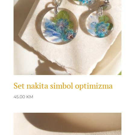
Set nakita simbol optimizma
45.00
KM