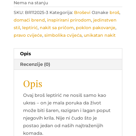
Nema na stanju
SKU:
BR112025-3
Kategorija:
Broševi
Oznake
broš
,
domaći brend
,
inspirirani prirodom
,
jedinstven
stil
,
leptirić
,
nakit sa pričom
,
poklon pakovanje
,
pravo cvijeće
,
simbolika cvijeća
,
unikatan nakit
Opis
Recenzije (0)
Opis
Ovaj broš leptirić ne nosiš samo kao
ukras – on je mala poruka da život
može biti šaren, razigran i lagan poput
njegovih krila. Nije ni čudo što je
postao jedan od naših najtraženijih
komada.