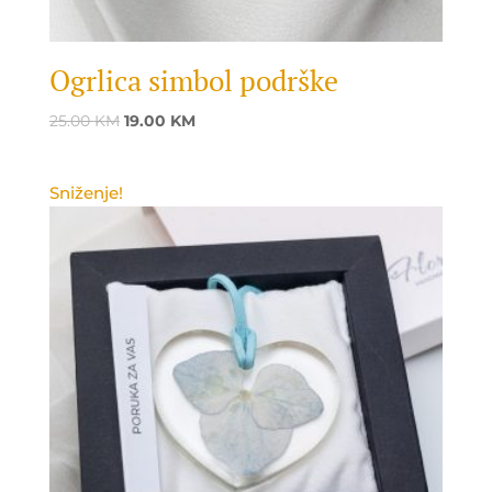
Ogrlica simbol podrške
Original
Current
25.00
KM
19.00
KM
price
price
was:
is:
Sniženje!
25.00 KM.
19.00 KM.