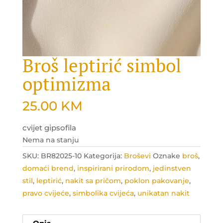
Broš leptirić simbol
optimizma
25.00
KM
cvijet gipsofila
Nema na stanju
SKU:
BR82025-10
Kategorija:
Broševi
Oznake
broš
,
domaći brend
,
inspirirani prirodom
,
jedinstven
stil
,
leptirić
,
nakit sa pričom
,
poklon pakovanje
,
pravo cvijeće
,
simbolika cvijeća
,
unikatan nakit