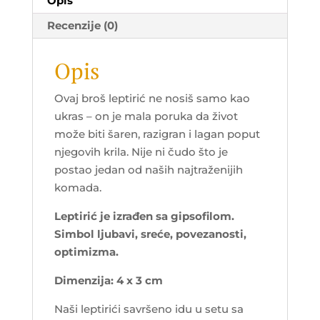
Opis
Recenzije (0)
Opis
Ovaj broš leptirić ne nosiš samo kao
ukras – on je mala poruka da život
može biti šaren, razigran i lagan poput
njegovih krila. Nije ni čudo što je
postao jedan od naših najtraženijih
komada.
Leptirić je izrađen sa gipsofilom.
Simbol ljubavi, sreće, povezanosti,
optimizma.
Dimenzija: 4 x 3 cm
Naši leptirići savršeno idu u setu sa