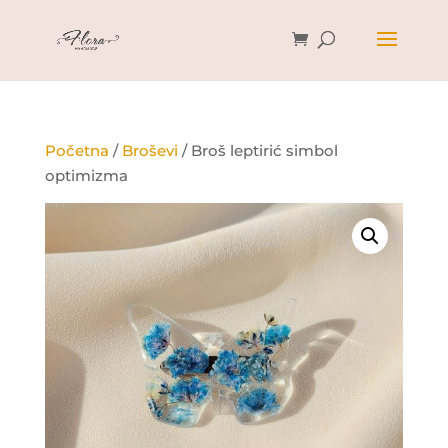
Početna
/
Broševi
/ Broš leptirić simbol
optimizma