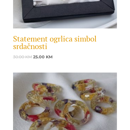
Statement ogrlica simbol
srdačnosti
Original
Current
30.00
KM
25.00
KM
price
price
was:
is:
30.00 KM.
25.00 KM.