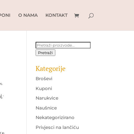
PONI
O NAMA
KONTAKT
Pretraži:
Pretraži
Kategorije
Broševi
Kuponi
Narukvice
Naušnice
Nekategorizirano
Privjesci na lančiću