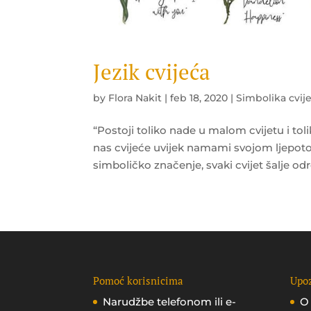
Jezik cvijeća
by
Flora Nakit
|
feb 18, 2020
|
Simbolika cvij
“Postoji toliko nade u malom cvijetu i to
nas cvijeće uvijek namami svojom ljepotom 
simboličko značenje, svaki cvijet šalje odr
Pomoć korisnicima
Upoz
Narudžbe telefonom ili e-
O