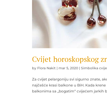
Cvijet horoskopskog z
by
Flora Nakit
|
mar 5, 2020
|
Simbolika cvij
Za cvijet pelargoniju svi sigurno znate, ak
najčešće krasi balkone u BiH. Kada krene
balkonima sa „bogatim“ cvijećem jarkih bo