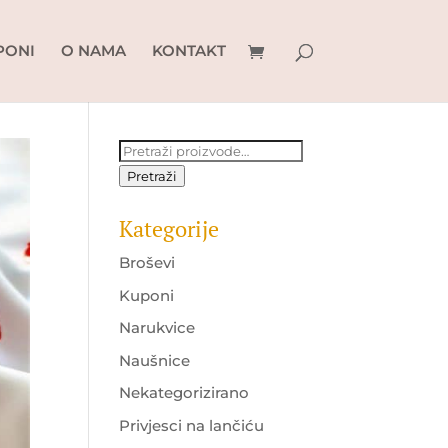
PONI
O NAMA
KONTAKT
Pretraži:
Pretraži
Kategorije
Broševi
Kuponi
Narukvice
Naušnice
Nekategorizirano
Privjesci na lančiću