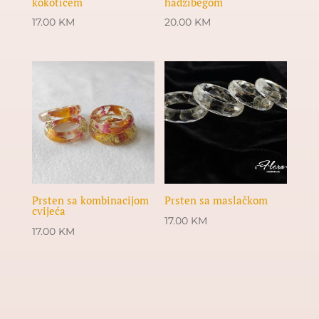
kokotićem
hadžibegom
17.00
KM
20.00
KM
Prsten sa kombinacijom
Prsten sa maslačkom
cvijeća
17.00
KM
17.00
KM