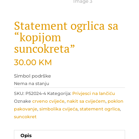
Statement ogrlica sa
“kopijom
suncokreta”
30.00
KM
Simbol podrške
Nema na stanju
SKU:
P52024-4
Kategorija:
Privjesci na lančiću
Oznake
crveno cvijeće
,
nakit sa cvijećem
,
poklon
pakovanje
,
simbolika cvijeća
,
statement ogrlica
,
suncokret
Opis