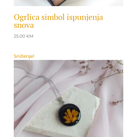
Ogrlica simbol ispunjenja
snova
25.00
KM
Sniženje!