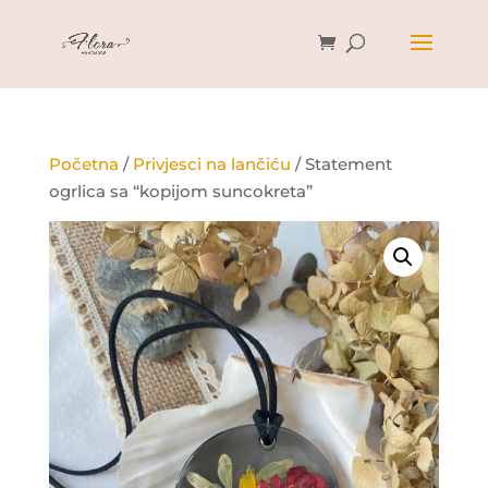
Početna
/
Privjesci na lančiću
/ Statement
ogrlica sa “kopijom suncokreta”