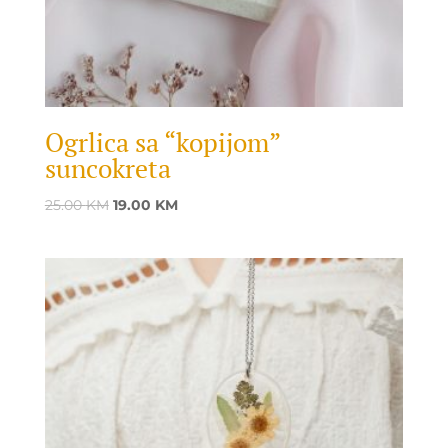
Ogrlica sa “kopijom”
suncokreta
Original
Current
25.00
KM
19.00
KM
price
price
was:
is:
25.00 KM.
19.00 KM.