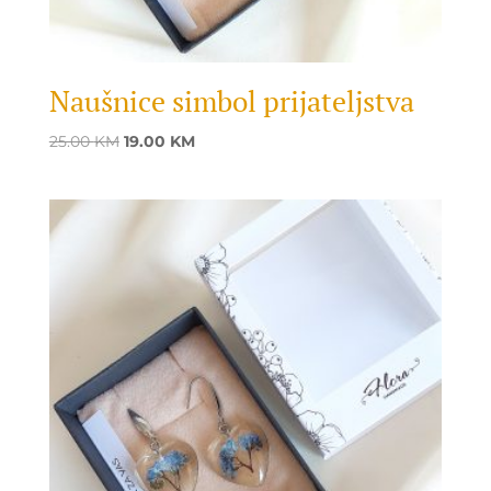
Naušnice simbol prijateljstva
Original
Current
25.00
KM
19.00
KM
price
price
was:
is:
25.00 KM.
19.00 KM.