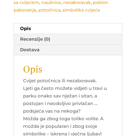
sa cvijećem
,
naušnice
,
nezaboravak
,
poklon
pakovanje
,
potočnica
,
simbolika cvijeća
Opis
Recenzije (0)
Dostava
Opis
Cvijet potočnica ili nezaboravak.
Ljeti ga često možete vidjeti u travi u
parku onako sav nježan i sitan, a
postojan i neodoljivo privlačan …
podsjeća vas na nekoga?
Možda ga zbog toga toliko volite. A
možda je popularan i zbog svoje
simbolike – iskrena i vječna ljubav!