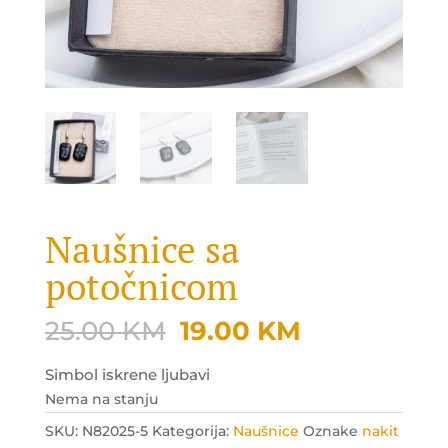
Naušnice sa
potočnicom
Original
Current
25.00
KM
19.00
KM
price
price
was:
is:
Simbol iskrene ljubavi
25.00 KM.
19.00 KM.
Nema na stanju
SKU:
N82025-5
Kategorija:
Naušnice
Oznake
nakit