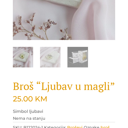
Broš “Ljubav u magli”
25.00
KM
Simbol ljubavi
Nema na stanju
SKU:
B122024-1
Kategorija:
Broševi
Oznake
broš
,