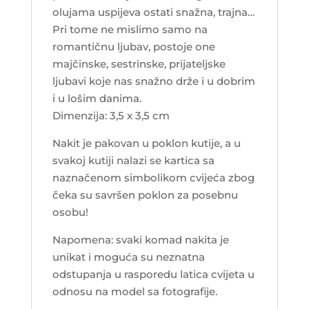
olujama uspijeva ostati snažna, trajna…
Pri tome ne mislimo samo na
romantičnu ljubav, postoje one
majčinske, sestrinske, prijateljske
ljubavi koje nas snažno drže i u dobrim
i u lošim danima.
Dimenzija: 3,5 x 3,5 cm
Nakit je pakovan u poklon kutije, a u
svakoj kutiji nalazi se kartica sa
naznačenom simbolikom cvijeća zbog
čeka su savršen poklon za posebnu
osobu!
Napomena: svaki komad nakita je
unikat i moguća su neznatna
odstupanja u rasporedu latica cvijeta u
odnosu na model sa fotografije.