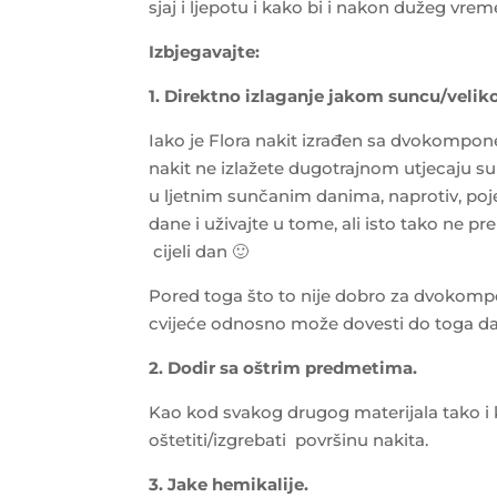
sjaj i ljepotu i kako bi i nakon dužeg vr
Izbjegavajte:
1. Direktno izlaganje jakom suncu/veliko
Iako je Flora nakit izrađen sa dvokompo
nakit ne izlažete dugotrajnom utjecaju su
u ljetnim sunčanim danima, naprotiv, poje
dane i uživajte u tome, ali isto tako ne pr
cijeli dan 🙂
Pored toga što to nije dobro za dvokomp
cvijeće odnosno može dovesti do toga da b
2. Dodir sa oštrim predmetima.
Kao kod svakog drugog materijala tako
oštetiti/izgrebati površinu nakita.
3. Jake hemikalije.