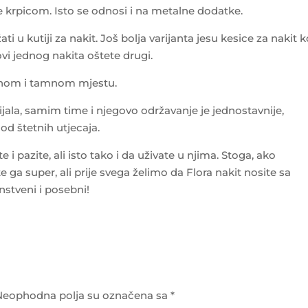
e krpicom. Isto se odnosi i na metalne dodatke.
žati u kutiji za nakit. Još bolja varijanta jesu kesice za nakit k
lovi jednog nakita oštete drugi.
dnom i tamnom mjestu.
rijala, samim time i njegovo održavanje je jednostavnije,
d štetnih utjecaja.
 i pazite, ali isto tako i da uživate u njima. Stoga, ako
e ga super, ali prije svega želimo da Flora nakit nosite sa
nstveni i posebni!
Neophodna polja su označena sa
*