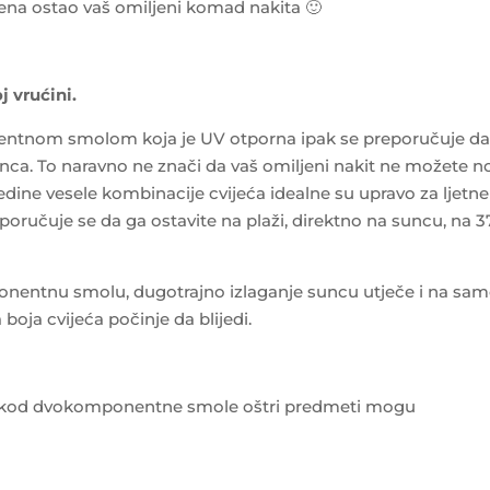
emena ostao vaš omiljeni komad nakita 🙂
j vrućini.
nentnom smolom koja je UV otporna ipak se preporučuje d
nca. To naravno ne znači da vaš omiljeni nakit ne možete no
dine vesele kombinacije cvijeća idealne su upravo za ljetne
eporučuje se da ga ostavite na plaži, direktno na suncu, na 37
onentnu smolu, dugotrajno izlaganje suncu utječe i na sa
oja cvijeća počinje da blijedi.
 i kod dvokomponentne smole oštri predmeti mogu