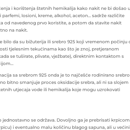
ćenja i korištenja štetnih hemikalija kako nakit ne bi došao 
ti parfemi, losioni, kreme, alkohol, aceton… sadrže različite
ta od navedenog prvo koristite, a potom da stavite nakit
tno na nakit.
e bilo da su bižuterija ili srebro 925 koji vremenom počinju 
osti tjelesnim tekućinama kao što je znoj, pretjeranom
kada se tuširate, plivate, vježbate), direktnim kontaktom s
cijom…
nacija sa srebrom 925 onda je to najčešće rodinirano srebro
sno bitno smanjuje proces oksidacije srebra, ali ni sa slojem
tetnih utjecaja vode ili hemikalija koje mogu uzrokovati
ednostavno se održava. Dovoljno ga je prebrisati krpicom
krpicu) i eventualno malu količinu blagog sapuna, ali u većini