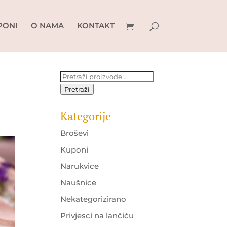
PONI
O NAMA
KONTAKT
Pretraži:
Pretraži
Kategorije
Broševi
Kuponi
Narukvice
Naušnice
Nekategorizirano
Privjesci na lančiću