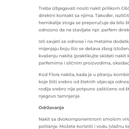
Treba izbjegavati nositi nakit prilikom čiš
direktni kontakt sa njima. Također, različi
hemikalije stoga se preporučuje da bilo š
odnosno da ne stavljate npr. parfem direk
Isti savjeti se odnose i na metalne dodatk
mijenjaju boju što se dešava zbog izložen
kvašenju nakita (praktikujte skidati nakit 
parfemima i sličnim proizvodima, oksida
Kod Flora nakita, kada je u pitanju kombi
koje štiti srebro od štetnih utjecaja odno
rodija srebro nije potpuno zaštićeno od š
njegovo tamnjenje.
Održavanje
Nakit sa dvokomponentnom smolom vrlo j
poliranje. Možete koristiti i vodu (vlažnu 