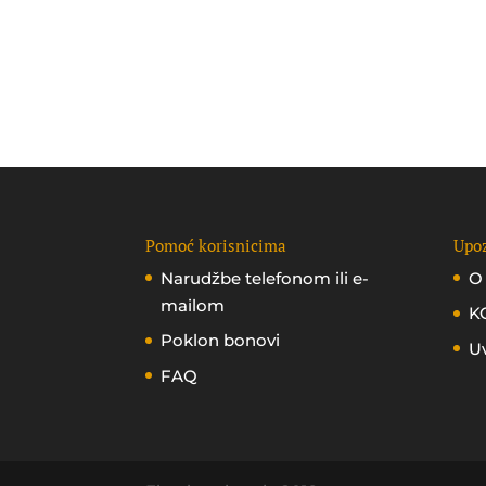
Pomoć korisnicima
Upoz
Narudžbe telefonom ili e-
O
mailom
K
Poklon bonovi
Uv
FAQ