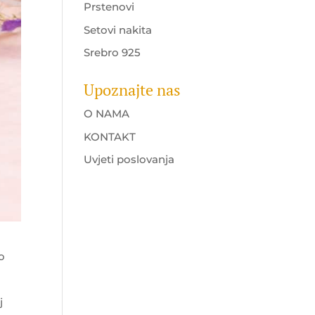
Prstenovi
Setovi nakita
Srebro 925
Upoznajte nas
O NAMA
KONTAKT
Uvjeti poslovanja
o
j