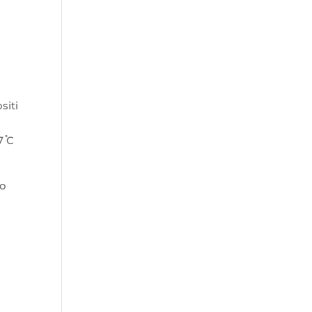
a
siti
 ֯C
mo