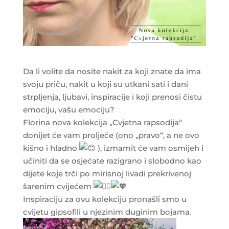
Da li volite da nosite nakit za koji znate da ima
svoju priču, nakit u koji su utkani sati i dani
strpljenja, ljubavi, inspiracije i koji prenosi čistu
emociju, vašu emociju?
Florina nova kolekcija „Cvjetna rapsodija“
donijet će vam proljeće (ono „pravo“, a ne ovo
kišno i hladno
), izmamit će vam osmijeh i
učiniti da se osjećate razigrano i slobodno kao
dijete koje trči po mirisnoj livadi prekrivenoj
šarenim cvijećem
Inspiraciju za ovu kolekciju pronašli smo u
cvijetu gipsofili u njezinim duginim bojama.