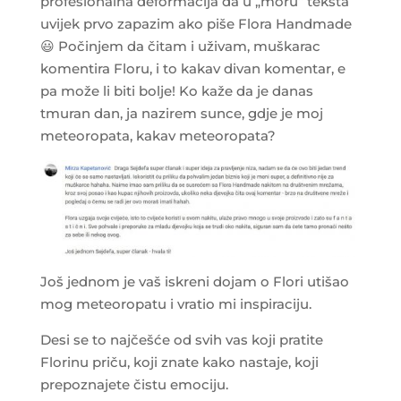
profesionalna deformacija da u „moru“ teksta
uvijek prvo zapazim ako piše Flora Handmade
😃
Počinjem da čitam i uživam, muškarac
komentira Floru, i to kakav divan komentar, e
pa može li biti bolje! Ko kaže da je danas
tmuran dan, ja nazirem sunce, gdje je moj
meteoropata, kakav meteoropata?
Još jednom je vaš iskreni dojam o Flori utišao
mog meteoropatu i vratio mi inspiraciju.
Desi se to najčešće od svih vas koji pratite
Florinu priču, koji znate kako nastaje, koji
prepoznajete čistu emociju.