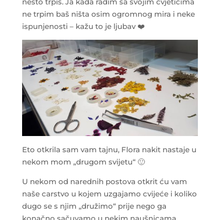
nešto trpiš. Ja kada radim sa svojim cvjetićima
ne trpim baš ništa osim ogromnog mira i neke
ispunjenosti – kažu to je ljubav
❤️
Eto otkrila sam vam tajnu, Flora nakit nastaje u
nekom mom „drugom svijetu“
🙂
U nekom od narednih postova otkrit ću vam
naše carstvo u kojem uzgajamo cvijeće i koliko
dugo se s njim „družimo“ prije nego ga
konačno sačuvamo u nekim naušnicama,