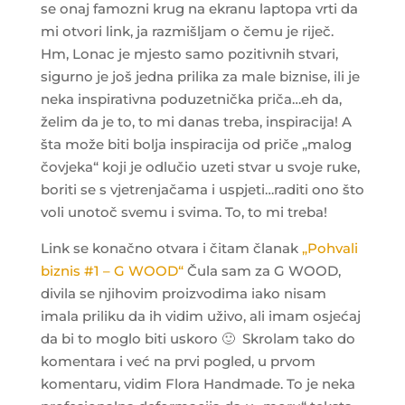
se onaj famozni krug na ekranu laptopa vrti da
mi otvori link, ja razmišljam o čemu je riječ.
Hm, Lonac je mjesto samo pozitivnih stvari,
sigurno je još jedna prilika za male biznise, ili je
neka inspirativna poduzetnička priča…eh da,
želim da je to, to mi danas treba, inspiracija! A
šta može biti bolja inspiracija od priče „malog
čovjeka“ koji je odlučio uzeti stvar u svoje ruke,
boriti se s vjetrenjačama i uspjeti…raditi ono što
voli unotoč svemu i svima. To, to mi treba!
Link se konačno otvara i čitam članak
„Pohvali
biznis #1 – G WOOD“
Čula sam za G WOOD,
divila se njihovim proizvodima iako nisam
imala priliku da ih vidim uživo, ali imam osjećaj
da bi to moglo biti uskoro
🙂
Skrolam tako do
komentara i već na prvi pogled, u prvom
komentaru, vidim Flora Handmade. To je neka