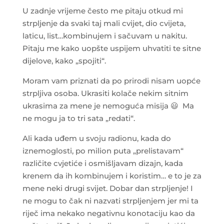
U zadnje vrijeme često me pitaju otkud mi
strpljenje da svaki taj mali cvijet, dio cvijeta,
laticu, list…kombinujem i sačuvam u nakitu.
Pitaju me kako uopšte uspijem uhvatiti te sitne
dijelove, kako „spojiti“.
Moram vam priznati da po prirodi nisam uopće
strpljiva osoba. Ukrasiti kolače nekim sitnim
ukrasima za mene je nemoguća misija
😃
Ma
ne mogu ja to tri sata „redati“.
Ali kada uđem u svoju radionu, kada do
iznemoglosti, po milion puta „prelistavam“
različite cvjetiće i osmišljavam dizajn, kada
krenem da ih kombinujem i koristim… e to je za
mene neki drugi svijet. Dobar dan strpljenje! I
ne mogu to čak ni nazvati strpljenjem jer mi ta
riječ ima nekako negativnu konotaciju kao da