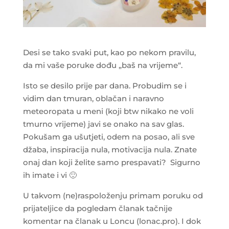
Desi se tako svaki put, kao po nekom pravilu,
da mi vaše poruke dođu „baš na vrijeme“.
Isto se desilo prije par dana. Probudim se i
vidim dan tmuran, oblačan i naravno
meteoropata u meni (koji btw nikako ne voli
tmurno vrijeme) javi se onako na sav glas.
Pokušam ga ušutjeti, odem na posao, ali sve
džaba, inspiracija nula, motivacija nula. Znate
onaj dan koji želite samo prespavati? Sigurno
ih imate i vi
🙂
U takvom (ne)raspoloženju primam poruku od
prijateljice da pogledam članak tačnije
komentar na članak u Loncu (lonac.pro). I dok