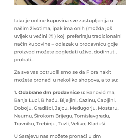
Iako je online kupovina sve zastupljenija u
našim životima, ipak ima onih (možda još
uvijek u većini 🙂 ) koji preferiraju tradicionalni
način kupovine – odlazak u prodavnicu gdje
proizvod možete pogledati uživo, dodirnuti,
probati…
Za sve vas potrudili smo se da Flora nakit
možete pronaći u nekoliko shopova, a to su:
1. Odabrane dm prodavnice
u: Banovićima,
Banja Luci, Bihaću, Bijeljini, Cazinu, Čapljini,
Doboju, Gradišci, Jajcu, Međugorju, Mostaru,
Neumu, Širokom Brijegu, Tomislavgradu,
Travniku, Trebinju, Tuzli, Velikoj Kladuši.
U Sarajevu nas možete pronaći u dm