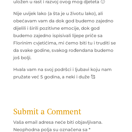
uložen u rast i razvoj ovog mog djeteta 🙂
Nije uvijek lako (a šta je u životu lako), ali
obećavam vam da dok god budemo zajedno
dijelili i širili pozitivne emocije, dok god
budemo zajedno ispisivali lijepe priče sa
Florinim cvjetićima, mi ćemo biti tu i truditi se
da svake godine, svakog rođendana budemo
još bolji.
Hvala vam na svoj podršci i ljubavi koju nam
pružate već 5 godina, a neki i duže
🥰
Submit a Comment
Vaša email adresa neće biti objavljivana.
Neophodna polja su označena sa
*