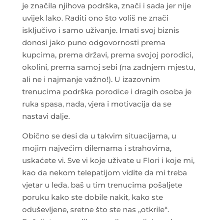
je značila njihova podrška, znači i sada jer nije
uvijek lako. Raditi ono što voliš ne znači
isključivo i samo uživanje. Imati svoj biznis
donosi jako puno odgovornosti prema
kupcima, prema državi, prema svojoj porodici,
okolini, prema samoj sebi (na zadnjem mjestu,
ali ne i najmanje važno!). U izazovnim
trenucima podrška porodice i dragih osoba je
ruka spasa, nada, vjera i motivacija da se
nastavi dalje.
Obično se desi da u takvim situacijama, u
mojim najvećim dilemama i strahovima,
uskaćete vi. Sve vi koje uživate u Flori i koje mi,
kao da nekom telepatijom vidite da mi treba
vjetar u leđa, baš u tim trenucima pošaljete
poruku kako ste dobile nakit, kako ste
oduševljene, sretne što ste nas „otkrile“.