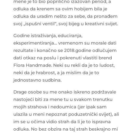
mene je to bio poprilično izazovan period, a
odluka da krenem sa ovim hobijem bila je
odluka da uradim nešto za sebe, da pronađem
svoj „ispušni ventil“, svoj bijeg u kreativni svijet.
Godine istraživanja, educiranja,
eksperimentiranja… vremenom su morale dati
rezultate i konačno se 2018.godine odlučujem
dati otkaz na poslu i pokrenuti vlastiti brend
Flora Handmade. Neki su rekli da je to ludost,
neki da je hrabrost, a ja mislim da je to
jednostavno sudbina.
Drage osobe su me onako iskreno podržavale
nastojeći biti za mene tu u svakom trenutku
mojih strahova i nedoumica (jer ipak sam
ulazila u meni nepoznat poduzetnički svijet), ali
im se u očima vidio strah da li je to ispravna
odluka. No bez obzira na taj strah beskrajno mi