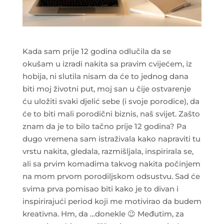
Kada sam prije 12 godina odlučila da se
okušam u izradi nakita sa pravim cvijećem, iz
hobija, ni slutila nisam da će to jednog dana
biti moj životni put, moj san u čije ostvarenje
ću uložiti svaki djelić sebe (i svoje porodice), da
će to biti mali porodični biznis, naš svijet. Zašto
znam da je to bilo tačno prije 12 godina? Pa
dugo vremena sam istraživala kako napraviti tu
vrstu nakita, gledala, razmišljala, inspirirala se,
ali sa prvim komadima takvog nakita počinjem
na mom prvom porodiljskom odsustvu. Sad će
svima prva pomisao biti kako je to divan i
inspirirajući period koji me motivirao da budem
kreativna. Hm, da …donekle 😉 Međutim, za