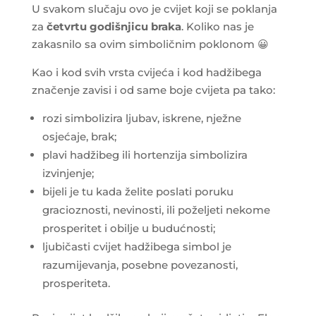
U svakom slučaju ovo je cvijet koji se poklanja
za
četvrtu godišnjicu braka
. Koliko nas je
zakasnilo sa ovim simboličnim poklonom 😀
Kao i kod svih vrsta cvijeća i kod hadžibega
značenje zavisi i od same boje cvijeta pa tako:
rozi simbolizira ljubav, iskrene, nježne
osjećaje, brak;
plavi hadžibeg ili hortenzija simbolizira
izvinjenje;
bijeli je tu kada želite poslati poruku
gracioznosti, nevinosti, ili poželjeti nekome
prosperitet i obilje u budućnosti;
ljubičasti cvijet hadžibega simbol je
razumijevanja, posebne povezanosti,
prosperiteta.