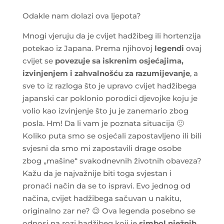
Odakle nam dolazi ova ljepota?
Mnogi vjeruju da je cvijet hadžibeg ili hortenzija
potekao iz Japana. Prema njihovoj
legendi
ovaj
cvijet se
povezuje sa iskrenim osjećajima,
izvinjenjem i zahvalnošću za razumijevanje
, a
sve to iz razloga što je upravo cvijet hadžibega
japanski car poklonio porodici djevojke koju je
volio kao izvinjenje što ju je zanemario zbog
posla. Hm! Da li vam je poznata situacija 🙂
Koliko puta smo se osjećali zapostavljeno ili bili
svjesni da smo mi zapostavili drage osobe
zbog „mašine“ svakodnevnih životnih obaveza?
Kažu da je najvažnije biti toga svjestan i
pronaći način da se to ispravi. Evo jednog od
načina, cvijet hadžibega sačuvan u nakitu,
originalno zar ne? 😉 Ova legenda posebno se
odnosi na rozi hadžibeg koji je
simbol nježnih