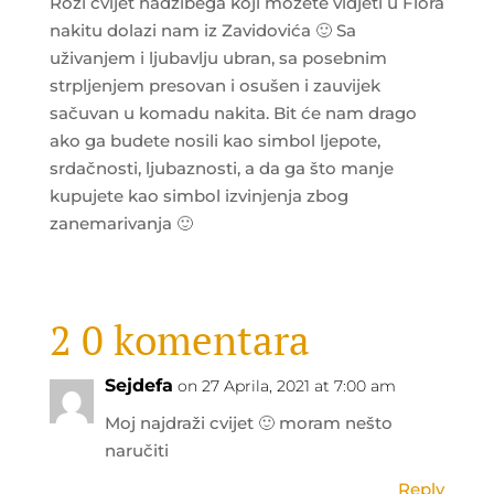
Rozi cvijet hadžibega koji možete vidjeti u Flora
nakitu dolazi nam iz Zavidovića 🙂 Sa
uživanjem i ljubavlju ubran, sa posebnim
strpljenjem presovan i osušen i zauvijek
sačuvan u komadu nakita. Bit će nam drago
ako ga budete nosili kao simbol ljepote,
srdačnosti, ljubaznosti, a da ga što manje
kupujete kao simbol izvinjenja zbog
zanemarivanja 🙂
2 0 komentara
Sejdefa
on 27 Aprila, 2021 at 7:00 am
Moj najdraži cvijet 🙂 moram nešto
naručiti
Reply