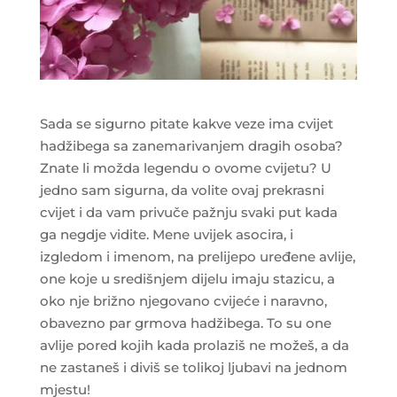
Sada se sigurno pitate kakve veze ima cvijet
hadžibega sa zanemarivanjem dragih osoba?
Znate li možda legendu o ovome cvijetu? U
jedno sam sigurna, da volite ovaj prekrasni
cvijet i da vam privuče pažnju svaki put kada
ga negdje vidite. Mene uvijek asocira, i
izgledom i imenom, na prelijepo uređene avlije,
one koje u središnjem dijelu imaju stazicu, a
oko nje brižno njegovano cvijeće i naravno,
obavezno par grmova hadžibega. To su one
avlije pored kojih kada prolaziš ne možeš, a da
ne zastaneš i diviš se tolikoj ljubavi na jednom
mjestu!