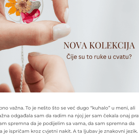
no važna. To je nešto što se već dugo “kuhalo” u meni, ali
važna odgađala sam da radim na njoj jer sam čekala onaj pra
da sam spremna da je podijelim sa vama, da sam spremna da
 je ispričam kroz cvjetni nakit. A ta ljubav je znakovni jezik.