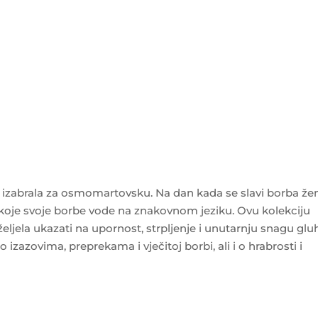
ju izabrala za osmomartovsku. Na dan kada se slavi borba že
 koje svoje borbe vode na znakovnom jeziku. Ovu kolekciju
jela ukazati na upornost, strpljenje i unutarnju snagu glu
 izazovima, preprekama i vječitoj borbi, ali i o hrabrosti i