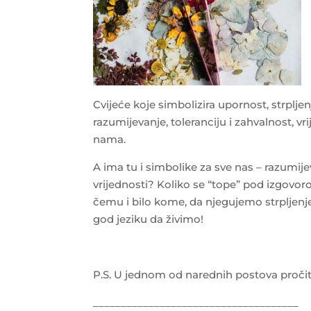
Cvijeće koje simbolizira upornost, strplj
razumijevanje, toleranciju i zahvalnost, 
nama.
A ima tu i simbolike za sve nas – razumij
vrijednosti? Koliko se “tope” pod izgovo
čemu i bilo kome, da njegujemo strpljenj
god jeziku da živimo!
P.S. U jednom od narednih postova pročita
_____________________________________