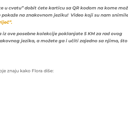
uke u cvatu” dobit ćete karticu sa QR kodom na kome mo
e pokaže na znakovnom jeziku! Video koji su nam snimil
iječ”.
a iz ove posebne kolekcije poklanjate 5 KM za rad ovog
akovnog jezika, a možete ga i učiti zajedno sa njima, što
oje znaju kako Flora diše: