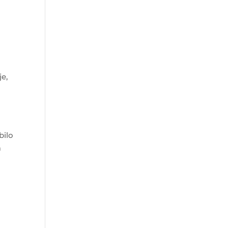
je,
bilo
m