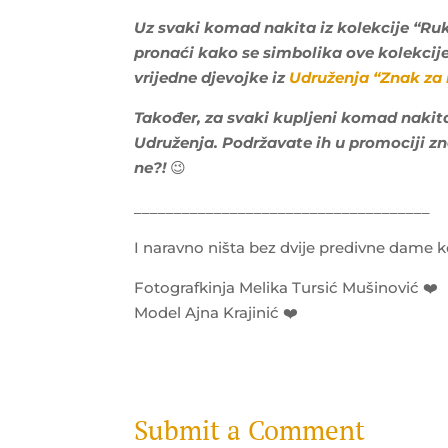
Uz svaki komad nakita iz kolekcije “R
pronaći kako se simbolika ove kolekcij
vrijedne djevojke iz
Udruženja “Znak za r
Također, za svaki kupljeni komad nakit
Udruženja. Podržavate ih u promociji zn
ne?!
😉
_____________________________________
I naravno ništa bez dvije predivne dame k
Fotografkinja Melika Tursić Mušinović ❤️
Model Ajna Krajinić ❤️
Submit a Comment