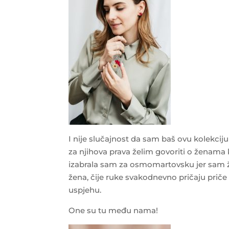
I nije slučajnost da sam baš ovu kolekci
za njihova prava želim govoriti o ženama
izabrala sam za osmomartovsku jer sam žel
žena, čije ruke svakodnevno pričaju priče o
uspjehu.
One su tu među nama!