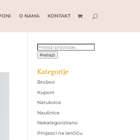
PONI
O NAMA
KONTAKT
Pretraži:
Pretraži
Kategorije
Broševi
Kuponi
Narukvice
Naušnice
Nekategorizirano
Privjesci na lančiću