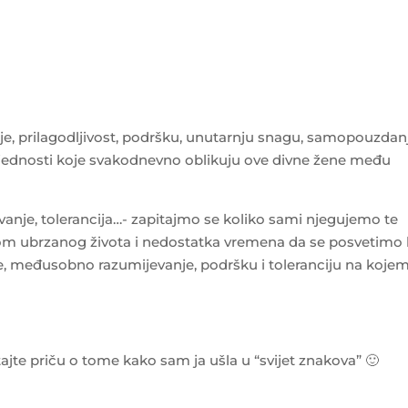
enje, prilagodljivost, podršku, unutarnju snagu, samopouzdan
vrijednosti koje svakodnevno oblikuju ove divne žene među
evanje, tolerancija…- zapitajmo se koliko sami njegujemo te
rom ubrzanog života i nedostatka vremena da se posvetimo 
e, međusobno razumijevanje, podršku i toleranciju na koje
jte priču o tome kako sam ja ušla u “svijet znakova” 🙂