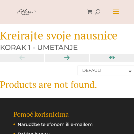
Kreirajte svoje nausnice
KORAK 1 -
UMETANJE
Products are not found.
Pomoć korisnicima
Narudžbe telefonom ili e-mailom