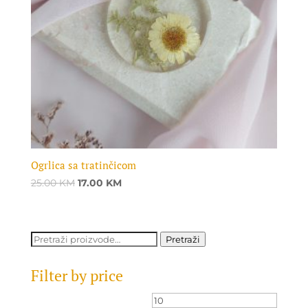
Ogrlica sa tratinčicom
Original
Current
25.00
KM
17.00
KM
price
price
was:
is:
25.00 KM.
17.00 KM.
Pretraži:
Pretraži
Filter by price
Minimalna
Maksi